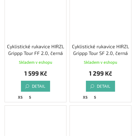
Cyklistické rukavice HIRZL
Cyklistické rukavice HIRZL
Grippp Tour FF 2.0, černá
Grippp Tour SF 2.0, černá
Skladem v eshopu
Skladem v eshopu
Průměrné
hodnocení
1 599 Kč
1 299 Kč
produktu
je
3,1
DETAIL
DETAIL
z
XS
S
XS
S
5
hvězdiček.