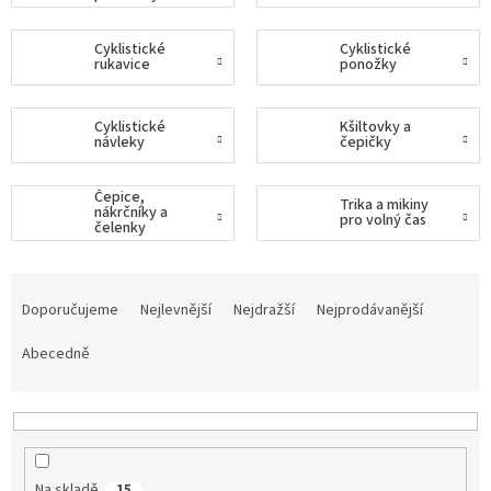
Tretry
Cyklistické
Cyklistické
rukavice
ponožky
Doplňky
Cyklistické
Kšiltovky a
návleky
čepičky
Poukazy
Dárky
Čepice,
Trika a mikiny
pro
nákrčníky a
pro volný čas
cyklisty
čelenky
Ř
Výprodej
a
Doporučujeme
Nejlevnější
Nejdražší
Nejprodávanější
z
Novinky
e
Abecedně
n
Sleva
í
pro
věrné
p
r
Značky
o
Na skladě
15