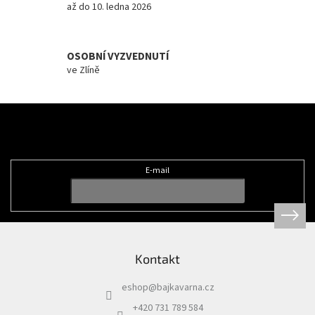
až do 10. ledna 2026
s
u
OSOBNÍ VYZVEDNUTÍ
ve Zlíně
Z
á
Odebírat newsletter
p
a
t
E-mail
í
Kontakt
eshop
@
bajkavarna.cz
+420 731 789 584