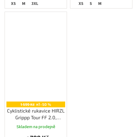
XS
M
3XL
XS
S
M
až
1 599 Kč
–50 %
Cyklistické rukavice HIRZL
Grippp Tour FF 2.0,
červená
Skladem na prodejně