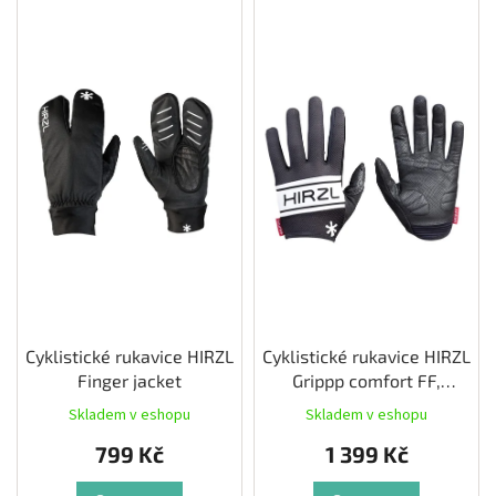
V
ý
p
i
s
p
r
o
d
u
k
t
ů
Cyklistické rukavice HIRZL
Cyklistické rukavice HIRZL
Finger jacket
Grippp comfort FF,
černá/bílá
Skladem v eshopu
Skladem v eshopu
799 Kč
1 399 Kč