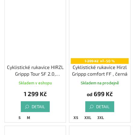
až
1 399 Kč
–50 %
Cyklistické rukavice HIRZL
Cyklistické rukavice Hirzl
Grippp Tour SF 2.0,
Grippp comfort FF , černá
červená
Skladem v eshopu
Skladem na prodejně
1 299 Kč
699 Kč
od
DETAIL
DETAIL
S
M
XS
XXL
3XL