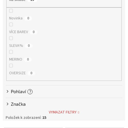
d
Měna
u
(CZK)
k
Novinka
0
t
ů
Přihlášení
VÍCE BAREV
0
SLEVA%
0
MERINO
0
OVERSIZE
0
Pohlaví
?
Značka
VYMAZAT FILTRY
Položek k zobrazení:
15