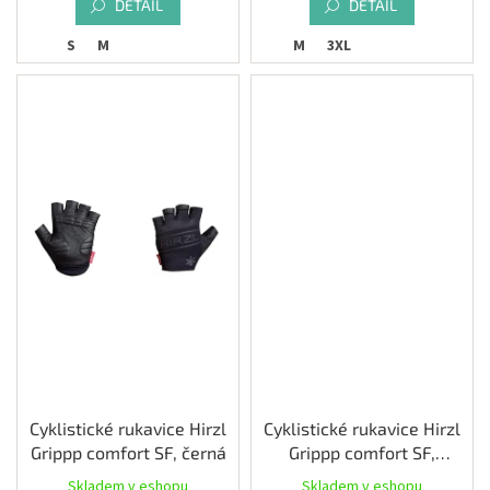
DETAIL
DETAIL
S
M
M
3XL
Cyklistické rukavice Hirzl
Cyklistické rukavice Hirzl
Grippp comfort SF, černá
Grippp comfort SF,
černá/bílá
Skladem v eshopu
Skladem v eshopu
Průměrné