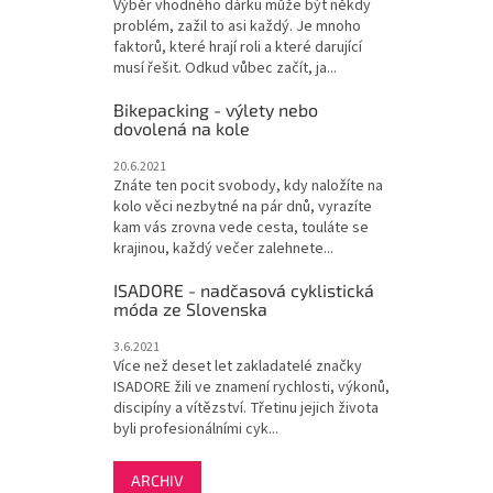
Výběr vhodného dárku může být někdy
problém, zažil to asi každý. Je mnoho
faktorů, které hrají roli a které darující
musí řešit. Odkud vůbec začít, ja...
Bikepacking - výlety nebo
dovolená na kole
20.6.2021
Znáte ten pocit svobody, kdy naložíte na
kolo věci nezbytné na pár dnů, vyrazíte
kam vás zrovna vede cesta, touláte se
krajinou, každý večer zalehnete...
ISADORE - nadčasová cyklistická
móda ze Slovenska
3.6.2021
Více než deset let zakladatelé značky
ISADORE žili ve znamení rychlosti, výkonů,
discipíny a vítězství. Třetinu jejich života
byli profesionálními cyk...
ARCHIV