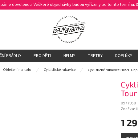
čerpáme dovolenou. Veškeré objednávky budou vyřízeny po tomto termínu.
ČNÍ PRÁDLO
PRO DĚTI
HELMY
TRETRY
DOPLŇKY
ů
Oblečení na kolo
Cyklistické rukavice
Cyklistické rukavice HIRZL Gri
Cykl
Tour
0977950
Značka:
H
1 29
Měrná