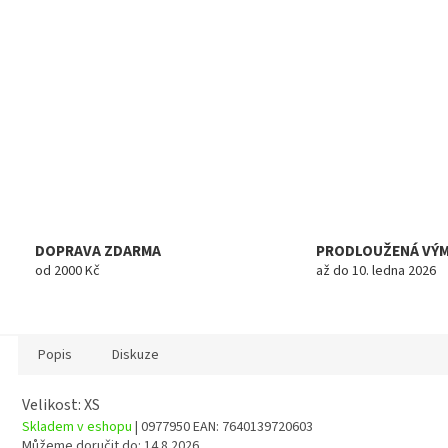
DOPRAVA ZDARMA
PRODLOUŽENÁ VÝ
od 2000 Kč
až do 10. ledna 2026
Popis
Diskuze
Velikost: XS
Skladem v eshopu
| 0977950
EAN:
7640139720603
Můžeme doručit do:
14.8.2026