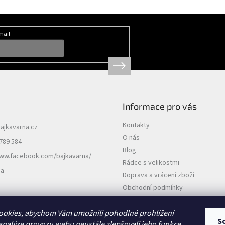
mail
Informace pro vás
Kontakty
ajkavarna.cz
O nás
789 584
Blog
www.facebook.com/bajkavarna/
Rádce s velikostmi
na
Doprava a vrácení zboží
Obchodní podmínky
Podmínky ochrany osobních údajů
ookies, abychom Vám umožnili pohodlné prohlížení
S
analýze provozu webu neustále zlepšovali jeho funkce,