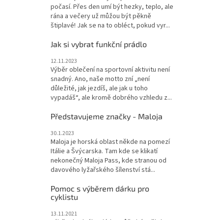
počasí. Přes den umí být hezky, teplo, ale
rána a večery už můžou být pěkně
štiplavé! Jak se na to obléct, pokud vyr...
Jak si vybrat funkční prádlo
12.11.2023
Výběr oblečení na sportovní aktivitu není
snadný. Ano, naše motto zní „není
důležité, jak jezdíš, ale jak u toho
vypadáš“, ale kromě dobrého vzhledu z...
Představujeme značky - Maloja
30.1.2023
Maloja je horská oblast někde na pomezí
Itálie a Švýcarska. Tam kde se klikatí
nekonečný Maloja Pass, kde stranou od
davového lyžařského šílenství stá...
Pomoc s výběrem dárku pro
cyklistu
13.11.2021