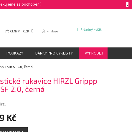
 Děkujeme za pochopení.
NÁKUPNÍ
Prázdný košík
CENY V:
CZK
Přihlášení
KOŠÍK
POUKAZY
DÁRKY PRO CYKLISTY
VÝPRODEJ
ZNAČKY
ppp Tour SF 2.0, černá
istické rukavice HIRZL Grippp
 SF 2.0, černá
irzl
9 Kč