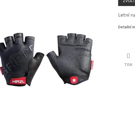
ZVOLT
cena:
Letní r
Detailní 
TISK