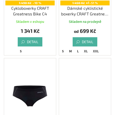
až
1 490 Kč
–10 %
1 450 Kč
–51 %
Cykloboxerky CRAFT
Dámské cyklistické
Greatness Bike C4
boxerky CRAFT Greatness
Bike
Skladem v eshopu
Skladem na prodejně
1 341 Kč
699 Kč
od
DETAIL
DETAIL
S
XS
S
M
L
XL
XXL