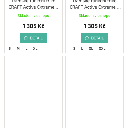
Dámské funkční triko
Dámské funkční triko
CRAFT Active Extreme X
CRAFT Active Extreme X
SS, bílá
SS, černá
Skladem v eshopu
Skladem v eshopu
1 305 Kč
1 305 Kč
DETAIL
DETAIL
S
M
L
XL
XS
S
L
XL
XXL