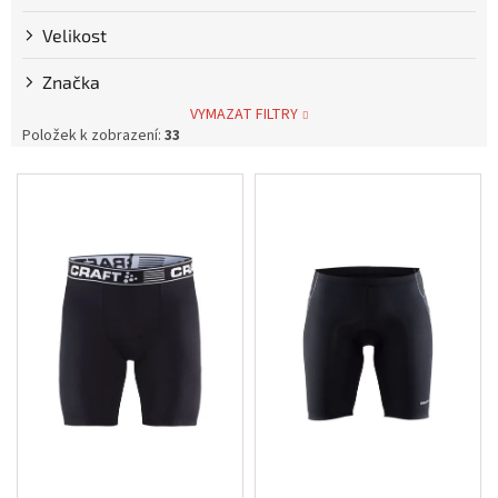
Měna
Velikost
(CZK)
Značka
Přihlášení
VYMAZAT FILTRY
Položek k zobrazení:
33
V
ý
p
i
s
p
r
o
d
u
k
t
ů