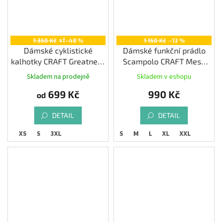
až
1 350 Kč
–48 %
1 150 Kč
–13 %
Dámské cyklistické
Dámské funkční prádlo
kalhotky CRAFT Greatness
Scampolo CRAFT Mesh
Bike Hipster
Superlight, černá
Skladem na prodejně
Skladem v eshopu
699 Kč
990 Kč
od
DETAIL
DETAIL
XS
S
3XL
XS
S
M
L
XL
XXL