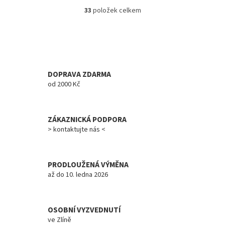
33
položek celkem
O
v
l
á
d
a
c
DOPRAVA ZDARMA
í
od 2000 Kč
p
r
v
ZÁKAZNICKÁ PODPORA
k
y
> kontaktujte nás <
v
ý
p
PRODLOUŽENÁ VÝMĚNA
i
až do 10. ledna 2026
s
u
OSOBNÍ VYZVEDNUTÍ
ve Zlíně