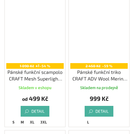
až
1 090 Kč
–54 %
2 450 Kč
–59 %
Pánské funkční scampolo
Pánské funkční triko
CRAFT Mesh Superlight,
CRAFT ADV Wool Merino
černá
RN LS, modrá
Skladem v eshopu
Skladem na prodejně
499 Kč
999 Kč
od
DETAIL
DETAIL
XS
S
M
XL
3XL
L