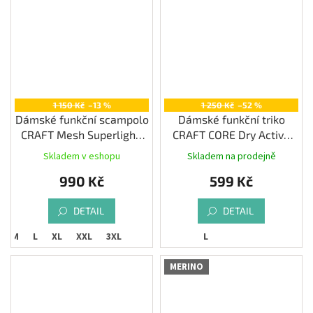
1 150 Kč
–13 %
1 250 Kč
–52 %
Dámské funkční scampolo
Dámské funkční triko
CRAFT Mesh Superlight,
CRAFT CORE Dry Active
bílá
Comfort LS, zelená
Skladem v eshopu
Skladem na prodejně
990 Kč
599 Kč
DETAIL
DETAIL
M
L
XL
XXL
3XL
L
MERINO