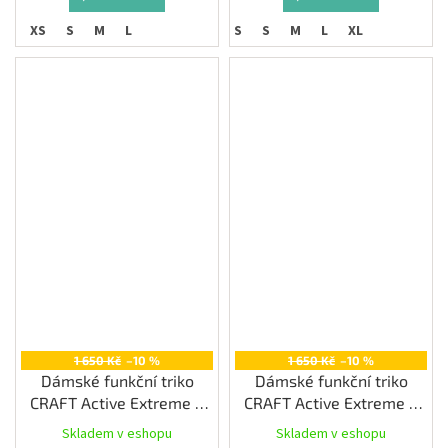
XS
S
M
L
XS
S
M
L
XL
1 650 Kč
–10 %
1 650 Kč
–10 %
Dámské funkční triko
Dámské funkční triko
CRAFT Active Extreme X
CRAFT Active Extreme X
LS, bílá
LS, černá
Skladem v eshopu
Skladem v eshopu