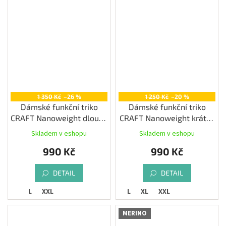
1 350 Kč
–26 %
1 250 Kč
–20 %
Dámské funkční triko
Dámské funkční triko
CRAFT Nanoweight dlouhý
CRAFT Nanoweight krátký
rukáv
rukáv, bílá
Skladem v eshopu
Skladem v eshopu
990 Kč
990 Kč
DETAIL
DETAIL
L
XXL
L
XL
XXL
MERINO