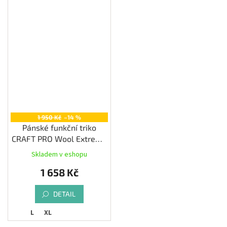
1 950 Kč
–14 %
Pánské funkční triko
CRAFT PRO Wool Extreme
X LS, černá
Skladem v eshopu
1 658 Kč
DETAIL
L
XL