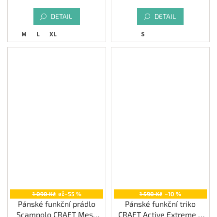
DETAIL
DETAIL
M
L
XL
S
až
1 090 Kč
–55 %
1 590 Kč
–10 %
Pánské funkční prádlo
Pánské funkční triko
Scampolo CRAFT Mesh
CRAFT Active Extreme X