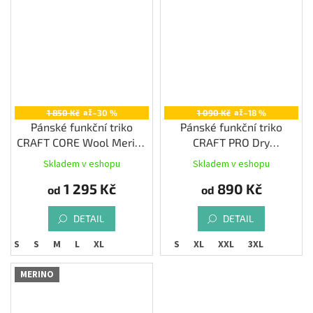
až
až
1 850 Kč
–30 %
1 090 Kč
–18 %
Pánské funkční triko
Pánské funkční triko
CRAFT CORE Wool Merino
CRAFT PRO Dry
LS, černá
Nanoweight SS, černá
Skladem v eshopu
Skladem v eshopu
1 295 Kč
890 Kč
od
od
DETAIL
DETAIL
XS
S
M
L
XL
XS
S
XL
XXL
3XL
MERINO