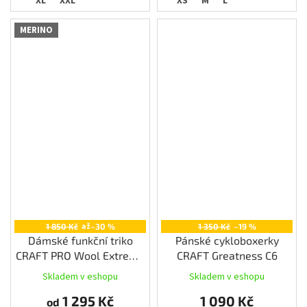
XL
XXL
XS
M
L
MERINO
až
1 850 Kč
–30 %
1 350 Kč
–19 %
Dámské funkční triko
Pánské cykloboxerky
CRAFT PRO Wool Extreme
CRAFT Greatness C6
X LS, oranžová
Skladem v eshopu
Skladem v eshopu
1 295 Kč
1 090 Kč
od