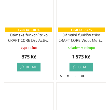
1 250 Kč
–30 %
1 850 Kč
–14 %
Dámské funkční triko
Dámské funkční triko
CRAFT CORE Dry Active
CRAFT CORE Wool Merino
Comfort LS, fialová
LS, černá
Vyprodáno
Skladem v eshopu
875 Kč
1 573 Kč
DETAIL
DETAIL
S
M
L
XL