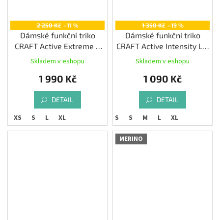
2 250 Kč
–11 %
1 350 Kč
–19 %
Dámské funkční triko
Dámské funkční triko
CRAFT Active Extreme X
CRAFT Active Intensity LS,
Wind LS
černá
Skladem v eshopu
Skladem v eshopu
1 990 Kč
1 090 Kč
DETAIL
DETAIL
XS
S
L
XL
XS
S
M
L
XL
MERINO