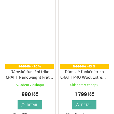
1 250 Kč
–20 %
2 090 Kč
–13 %
Dámské funkční triko
Dámské funkční triko
CRAFT Nanoweight krátký
CRAFT PRO Wool Extreme
rukáv, černá
X LS, černá
Skladem v eshopu
Skladem v eshopu
990 Kč
1 799 Kč
DETAIL
DETAIL