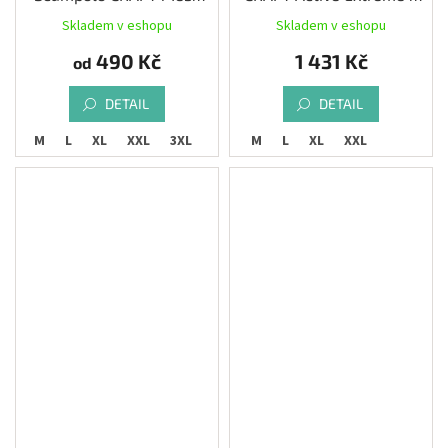
Superlight, bílá
LS, černá
Skladem v eshopu
Skladem v eshopu
Průměrné
hodnocení
490 Kč
1 431 Kč
od
produktu
je
3,8
DETAIL
DETAIL
z
S
M
L
XL
XXL
3XL
S
M
L
XL
XXL
5
hvězdiček.