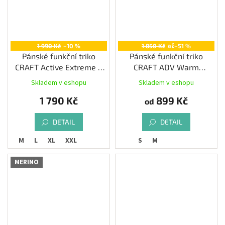
až
1 990 Kč
–10 %
1 850 Kč
–51 %
Pánské funkční triko
Pánské funkční triko
CRAFT Active Extreme X
CRAFT ADV Warm
Wind SS, černá
Intensity LS, zelenomodrá
Skladem v eshopu
Skladem v eshopu
1 790 Kč
899 Kč
od
DETAIL
DETAIL
S
M
L
XL
XXL
S
M
MERINO