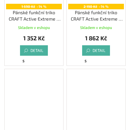
1 590 Kč
–14 %
2 190 Kč
–14 %
Pánské funkční triko
Pánské funkční triko
CRAFT Active Extreme X
CRAFT Active Extreme X
LS, modrá
Wind LS
Skladem v eshopu
Skladem v eshopu
1 352 Kč
1 862 Kč
DETAIL
DETAIL
S
S