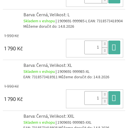
Barva: Černá, Velikost: L
Skladem v eshopu
| 1909691-999985-L
EAN:
7318573418904
Můžeme doručit do:
14.8.2026
1 990 Kč
Do
1 790 Kč
Barva: Černá, Velikost: XL
Skladem v eshopu
| 1909691-999985-XL
EAN:
7318573418911
Můžeme doručit do:
14.8.2026
1 990 Kč
Do
1 790 Kč
Barva: Černá, Velikost: XXL
Skladem v eshopu
| 1909691-999985-XXL
EAN:
7318573418928
Můžeme doručit do:
14.8.2026