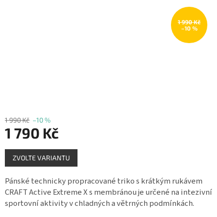
Měna
(CZK)
1 990 Kč
–10 %
Přihlášení
1 990 Kč
–10 %
1 790 Kč
Měrná
ZVOLTE VARIANTU
cena:
Pánské technicky propracované triko s krátkým rukávem
CRAFT Active Extreme X s membránou je určené na intezivní
sportovní aktivity v chladných a větrných podmínkách.