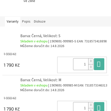
ve Zlíně
Varianty
Popis
Diskuze
Barva: Černá, Velikost: S
Skladem v eshopu
| 1909691-999985-S
EAN:
7318573418898
Můžeme doručit do:
14.8.2026
1 990 Kč
Do
1 790 Kč
Barva: Černá, Velikost: M
Skladem v eshopu
| 1909691-999985-M
EAN:
7318573346313
Můžeme doručit do:
14.8.2026
1 990 Kč
Do
1 790 Kč