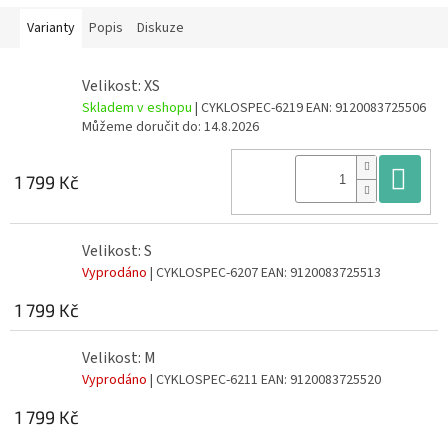
Varianty
Popis
Diskuze
Velikost: XS
Skladem v eshopu
| CYKLOSPEC-6219
EAN:
9120083725506
Můžeme doručit do:
14.8.2026
Do
1 799 Kč
Velikost: S
Vyprodáno
| CYKLOSPEC-6207
EAN:
9120083725513
1 799 Kč
Velikost: M
Vyprodáno
| CYKLOSPEC-6211
EAN:
9120083725520
1 799 Kč