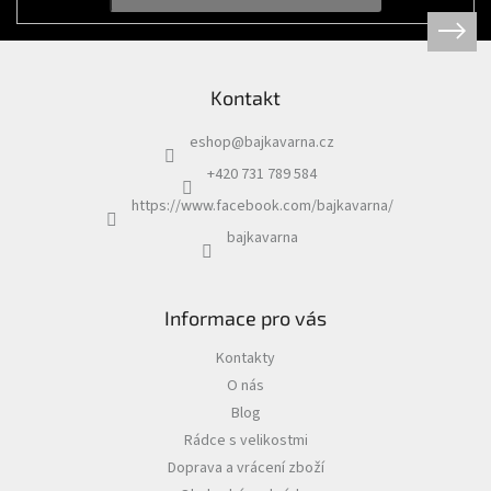
Kontakt
eshop
@
bajkavarna.cz
+420 731 789 584
https://www.facebook.com/bajkavarna/
bajkavarna
Informace pro vás
Kontakty
O nás
Blog
Rádce s velikostmi
Doprava a vrácení zboží