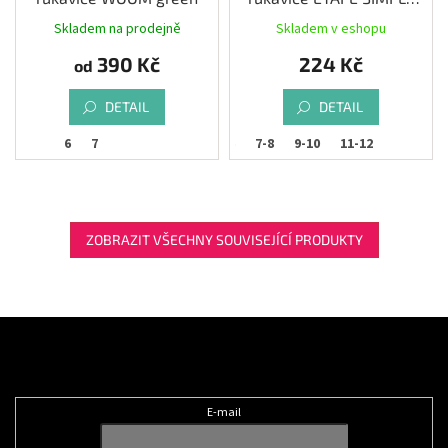
2.0, modrá/zelená
Skladem na prodejně
Skladem v eshopu
390 Kč
224 Kč
od
DETAIL
DETAIL
6
7
5-6
7-8
9-10
11-12
ZOBRAZIT VŠECHNY SOUVISEJÍCÍ PRODUKTY
Z
á
Odebírat newsletter
p
a
t
E-mail
í