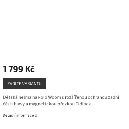
Měna
(CZK)
Přihlášení
1 799 Kč
Měrná
ZVOLTE VARIANTU
cena:
Dětská helma na kolo Woom s rozšířenou ochranou zadní
části hlavy a magnetickou přezkou Fidlock.
Detailní informace