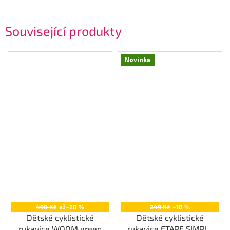
Související produkty
Novinka
až
490 Kč
–20 %
249 Kč
–10 %
Dětské cyklistické
Dětské cyklistické
rukavice WOOM green
rukavice ETAPE SIMPLE