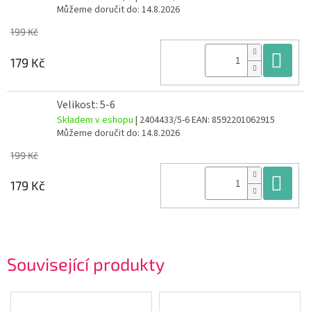
Můžeme doručit do:
14.8.2026
199 Kč
Do
179 Kč
Velikost: 5-6
Skladem v eshopu
| 2404433/5-6
EAN:
8592201062915
Můžeme doručit do:
14.8.2026
199 Kč
Do
179 Kč
Související produkty