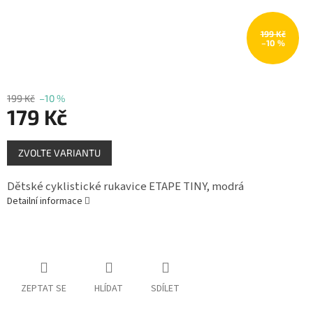
Měna
(CZK)
199 Kč
–10 %
Přihlášení
199 Kč
–10 %
179 Kč
Měrná
ZVOLTE VARIANTU
cena:
Dětské cyklistické rukavice ETAPE TINY, modrá
Detailní informace
ZEPTAT SE
HLÍDAT
SDÍLET