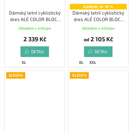
až
2 339 Kč
–10 %
Dámský letní cyklistický
Dámský letní cyklistický
dres ALÉ COLOR BLOCK
dres ALÉ COLOR BLOCK
PRAGMA, water green
PRAGMA, white
Skladem v eshopu
Skladem v eshopu
2 339 Kč
2 105 Kč
od
DETAIL
DETAIL
XL
XL
XXL
SLEVA%
SLEVA%