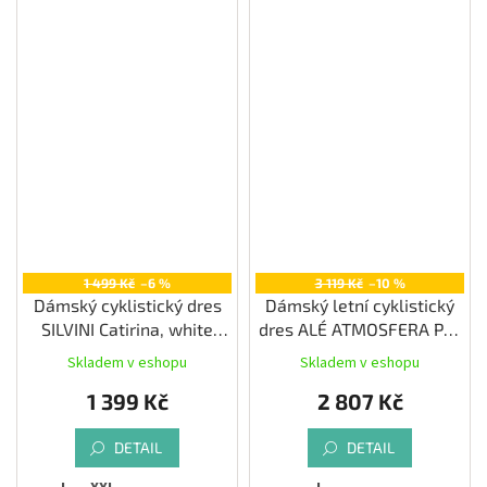
1 499 Kč
–6 %
3 119 Kč
–10 %
Dámský cyklistický dres
Dámský letní cyklistický
SILVINI Catirina, white
dres ALÉ ATMOSFERA PR-
blush
E, iris
Skladem v eshopu
Skladem v eshopu
1 399 Kč
2 807 Kč
DETAIL
DETAIL