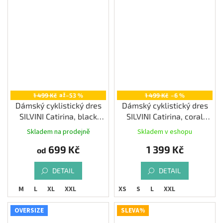
až
1 499 Kč
–53 %
1 499 Kč
–6 %
Dámský cyklistický dres
Dámský cyklistický dres
SILVINI Catirina, black
SILVINI Catirina, coral
plum
green
Skladem na prodejně
Skladem v eshopu
699 Kč
1 399 Kč
od
DETAIL
DETAIL
S
M
L
XL
XXL
XS
S
L
XXL
OVERSIZE
SLEVA%