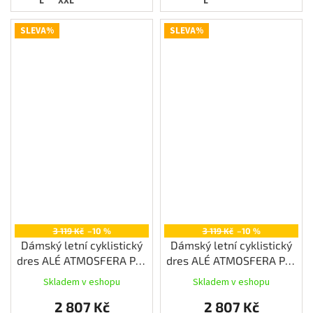
L
XXL
L
SLEVA%
SLEVA%
3 119 Kč
–10 %
3 119 Kč
–10 %
Dámský letní cyklistický
Dámský letní cyklistický
dres ALÉ ATMOSFERA PR-
dres ALÉ ATMOSFERA PR-
E, peonia
E, water green
Skladem v eshopu
Skladem v eshopu
2 807 Kč
2 807 Kč