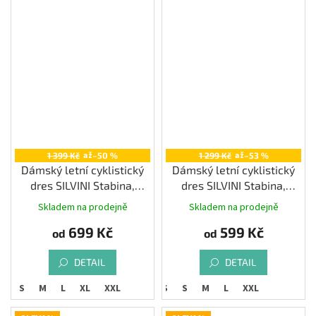
až
až
1 399 Kč
–50 %
1 299 Kč
–53 %
Dámský letní cyklistický
Dámský letní cyklistický
dres SILVINI Stabina,
dres SILVINI Stabina,
navy-blue
orange
Skladem na prodejně
Skladem na prodejně
699 Kč
599 Kč
od
od
DETAIL
DETAIL
S
S
M
L
XL
XXL
XS
S
M
L
XXL