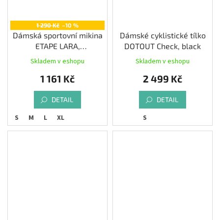
1 290 Kč
–10 %
Dámská sportovní mikina
Dámské cyklistické tílko
ETAPE LARA,
DOTOUT Check, black
růžová/antracit
Skladem v eshopu
Skladem v eshopu
1 161 Kč
2 499 Kč
DETAIL
DETAIL
S
M
L
XL
S