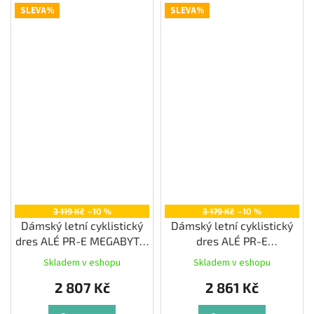
SLEVA%
SLEVA%
3 119 Kč
–10 %
3 179 Kč
–10 %
Dámský letní cyklistický
Dámský letní cyklistický
dres ALÉ PR-E MEGABYTE,
dres ALÉ PR-E
pink
MULTIVERSO, black
Skladem v eshopu
Skladem v eshopu
2 807 Kč
2 861 Kč