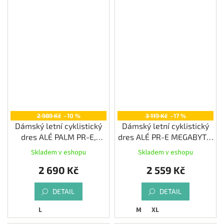
2 989 Kč
–10 %
3 119 Kč
–17 %
Dámský letní cyklistický
Dámský letní cyklistický
dres ALÉ PALM PR-E,
dres ALÉ PR-E MEGABYTE,
cyclamen
mint green
Skladem v eshopu
Skladem v eshopu
2 690 Kč
2 559 Kč
DETAIL
DETAIL
L
M
XL