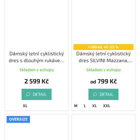
až
1 799 Kč
–55 %
Dámský letní cyklistický
Dámský letní cyklistický
dres s dlouhým rukávem
dres SILVINI Mazzana,
ALÉ COLOR BLOCK
navy-turquoise
Skladem v eshopu
Skladem v eshopu
PRAGMA, stone
2 599 Kč
799 Kč
od
DETAIL
DETAIL
XL
M
L
XL
XXL
OVERSIZE