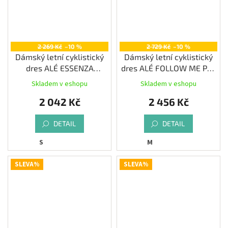
2 269 Kč
–10 %
2 729 Kč
–10 %
Dámský letní cyklistický
Dámský letní cyklistický
dres ALÉ ESSENZA
dres ALÉ FOLLOW ME PR-
PRAGMA, fuchsia
E, denim
Skladem v eshopu
Skladem v eshopu
2 042 Kč
2 456 Kč
DETAIL
DETAIL
S
M
SLEVA%
SLEVA%