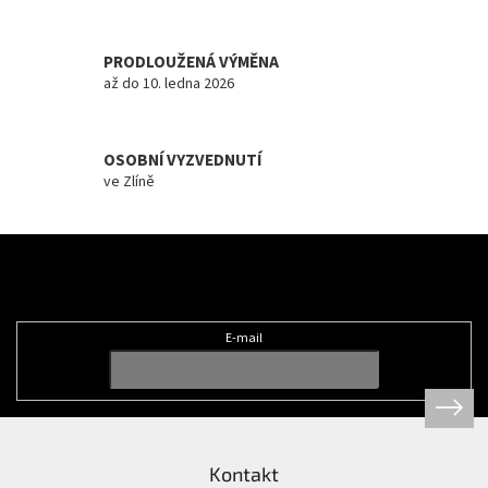
i
s
u
PRODLOUŽENÁ VÝMĚNA
až do 10. ledna 2026
OSOBNÍ VYZVEDNUTÍ
ve Zlíně
Z
á
Odebírat newsletter
p
a
t
E-mail
í
Kontakt