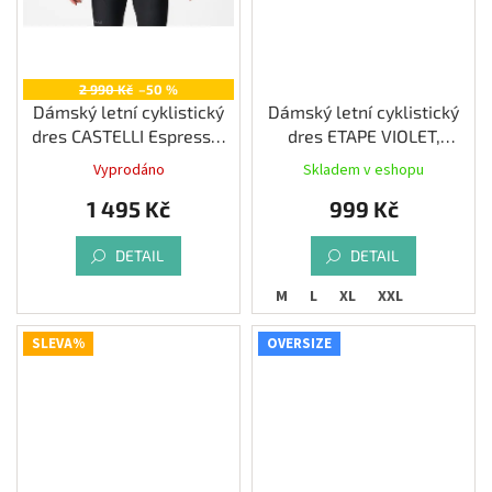
2 990 Kč
–50 %
Dámský letní cyklistický
Dámský letní cyklistický
dres CASTELLI Espresso,
dres ETAPE VIOLET,
light black
růžová/černá
Vyprodáno
Skladem v eshopu
1 495 Kč
999 Kč
DETAIL
DETAIL
S
M
L
XL
XXL
SLEVA%
OVERSIZE