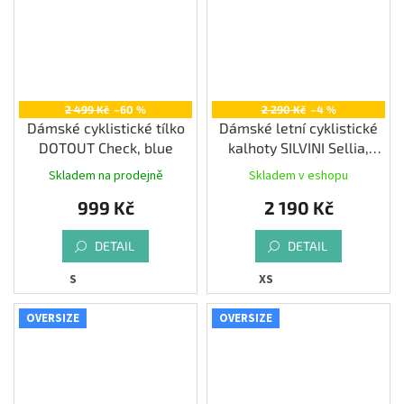
2 499 Kč
–60 %
2 290 Kč
–4 %
Dámské cyklistické tílko
Dámské letní cyklistické
DOTOUT Check, blue
kalhoty SILVINI Sellia,
black
Skladem na prodejně
Skladem v eshopu
999 Kč
2 190 Kč
DETAIL
DETAIL
S
XS
OVERSIZE
OVERSIZE