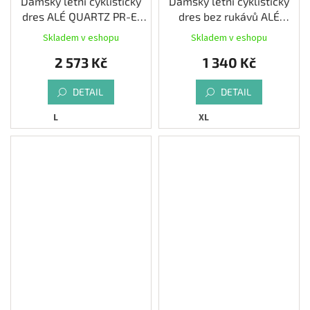
Dámský letní cyklistický
Dámský letní cyklistický
dres ALÉ QUARTZ PR-E,
dres bez rukávů ALÉ
blue
PRAGMA COLOR BLOCK,
Skladem v eshopu
Skladem v eshopu
white
2 573 Kč
1 340 Kč
DETAIL
DETAIL
L
XL