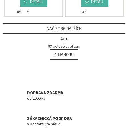
DETAIL
DETAIL
XS
S
XS
NAČÍST 36 DALŠÍCH
S
1
3
t
O
r
93
položek celkem
v
á
l
NAHORU
n
á
k
d
o
v
a
á
c
n
í
í
p
r
DOPRAVA ZDARMA
v
od 2000 Kč
k
y
v
ZÁKAZNICKÁ PODPORA
ý
> kontaktujte nás <
p