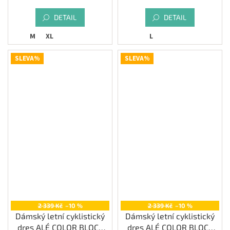
DETAIL
DETAIL
M
XL
L
SLEVA%
SLEVA%
2 339 Kč
–10 %
2 339 Kč
–10 %
Dámský letní cyklistický
Dámský letní cyklistický
dres ALÉ COLOR BLOCK
dres ALÉ COLOR BLOCK