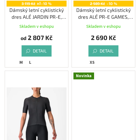
až
3 119 Kč
–10 %
2 989 Kč
–10 %
Dámský letní cyklistický
Dámský letní cyklistický
dres ALÉ JARDIN PR-E,
dres ALÉ PR-E GAMES,
multicolor
pink
Skladem v eshopu
Skladem v eshopu
2 807 Kč
2 690 Kč
od
DETAIL
DETAIL
M
L
XS
Novinka