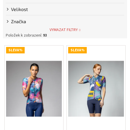
Měna
Velikost
(CZK)
Značka
Přihlášení
VYMAZAT FILTRY
Položek k zobrazení:
93
V
SLEVA%
SLEVA%
ý
p
i
s
p
r
o
d
u
k
t
ů