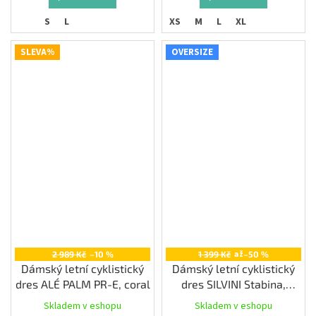
S
L
XS
M
L
XL
SLEVA%
OVERSIZE
až
2 989 Kč
–10 %
1 399 Kč
–50 %
Dámský letní cyklistický
Dámský letní cyklistický
dres ALÉ PALM PR-E, coral
dres SILVINI Stabina,
garden-green
Skladem v eshopu
Skladem v eshopu