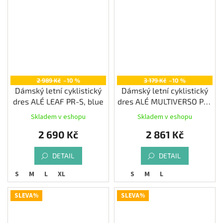
2 989 Kč
–10 %
3 179 Kč
–10 %
Dámský letní cyklistický
Dámský letní cyklistický
dres ALÉ LEAF PR-S, blue
dres ALÉ MULTIVERSO PR-
E, iris
Skladem v eshopu
Skladem v eshopu
2 690 Kč
2 861 Kč
DETAIL
DETAIL
S
M
L
XL
S
M
L
SLEVA%
SLEVA%