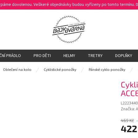
čerpáme dovolenou. Veškeré objednávky budou vyřízeny po tomto termínu.
ČNÍ PRÁDLO
PRO DĚTI
HELMY
TRETRY
DOPLŇKY
ů
Oblečení na kolo
Cyklistické ponožky
Pánské cyklo ponožky
Cykl
ACCE
L2223440
Značka:
A
469 Kč
422