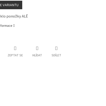
E VARIANTU
yklo ponožky ALĚ
informace
ZEPTAT SE
HLÍDAT
SDÍLET