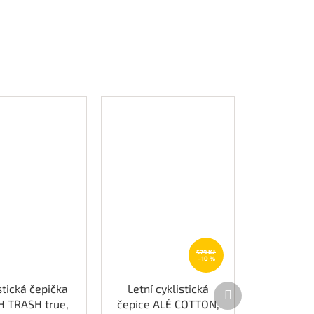
579 Kč
–10 %
Další
stická čepička
Letní cyklistická
produkt
H TRASH true,
čepice ALÉ COTTON,