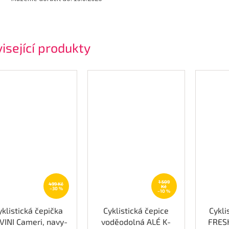
isející produkty
1 509
499 Kč
Kč
–30 %
–10 %
yklistická čepička
Cyklistická čepice
Cykli
LVINI Cameri, navy-
voděodolná ALÉ K-
FRES