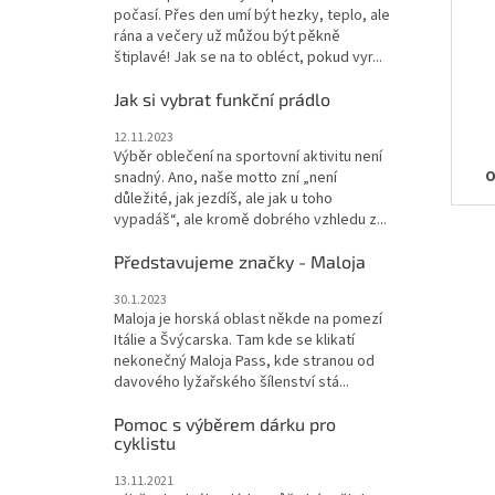
počasí. Přes den umí být hezky, teplo, ale
rána a večery už můžou být pěkně
štiplavé! Jak se na to obléct, pokud vyr...
Jak si vybrat funkční prádlo
12.11.2023
Výběr oblečení na sportovní aktivitu není
O
snadný. Ano, naše motto zní „není
důležité, jak jezdíš, ale jak u toho
vypadáš“, ale kromě dobrého vzhledu z...
Představujeme značky - Maloja
30.1.2023
Maloja je horská oblast někde na pomezí
Itálie a Švýcarska. Tam kde se klikatí
nekonečný Maloja Pass, kde stranou od
davového lyžařského šílenství stá...
Pomoc s výběrem dárku pro
cyklistu
13.11.2021