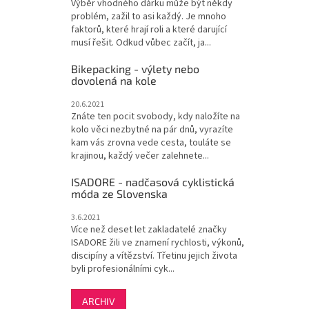
Výběr vhodného dárku může být někdy
problém, zažil to asi každý. Je mnoho
faktorů, které hrají roli a které darující
musí řešit. Odkud vůbec začít, ja...
Bikepacking - výlety nebo
dovolená na kole
20.6.2021
Znáte ten pocit svobody, kdy naložíte na
kolo věci nezbytné na pár dnů, vyrazíte
kam vás zrovna vede cesta, touláte se
krajinou, každý večer zalehnete...
ISADORE - nadčasová cyklistická
móda ze Slovenska
3.6.2021
Více než deset let zakladatelé značky
ISADORE žili ve znamení rychlosti, výkonů,
discipíny a vítězství. Třetinu jejich života
byli profesionálními cyk...
ARCHIV