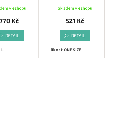
black
černá/bílá
adem v eshopu
Skladem v eshopu
770 Kč
521 Kč
DETAIL
DETAIL
L
Velikost ONE SIZE