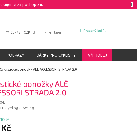
 Děkujeme za pochopení.
NÁKUPNÍ
Prázdný košík
CENY V:
CZK
Přihlášení
KOŠÍK
POUKAZY
DÁRKY PRO CYKLISTY
VÝPRODEJ
ZNAČKY
Cyklistické ponožky ALÉ ACCESSORI STRADA 2.0
istické ponožky ALÉ
SSORI STRADA 2.0
0-L
LÉ Cycling Clothing
–10 %
 Kč