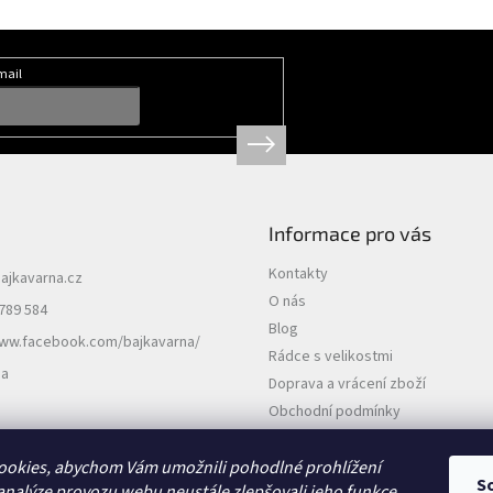
mail
Informace pro vás
Kontakty
ajkavarna.cz
O nás
789 584
Blog
www.facebook.com/bajkavarna/
Rádce s velikostmi
na
Doprava a vrácení zboží
Obchodní podmínky
Podmínky ochrany osobních údajů
ookies, abychom Vám umožnili pohodlné prohlížení
S
analýze provozu webu neustále zlepšovali jeho funkce,