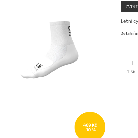
Měrná
ZVOLT
cena:
Letní c
Detailní 
TISK
469 Kč
–10 %