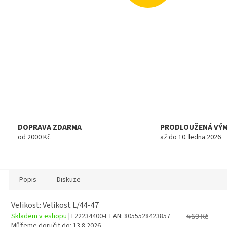
DOPRAVA ZDARMA
PRODLOUŽENÁ VÝ
od 2000 Kč
až do 10. ledna 2026
Popis
Diskuze
Velikost: Velikost L/44-47
Skladem v eshopu
| L22234400-L
EAN:
8055528423857
469 Kč
Můžeme doručit do:
13.8.2026