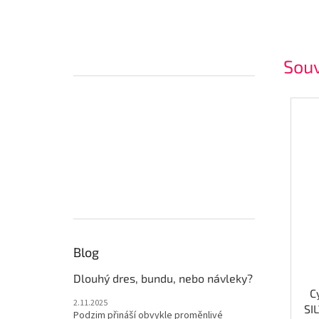
Souv
Blog
Dlouhý dres, bundu, nebo návleky?
C
2.11.2025
SI
Podzim přináší obvykle proměnlivé