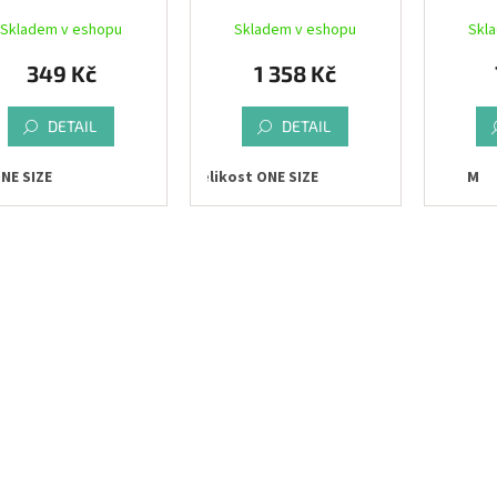
lime
ELEMENTS CAP
Skladem v eshopu
Skladem v eshopu
Skl
349 Kč
1 358 Kč
DETAIL
DETAIL
NE SIZE
Velikost ONE SIZE
M