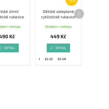
–10 %
Další
tské zimní
Dětské zateplené
produkt
stické rukavice
cyklistické rukavice
OOM černé
ETAPE FLAKE,
adem v eshopu
Skladem v eshopu
černá/reflex
490 Kč
449 Kč
DETAIL
DETAIL
9-10
11-12
13-14