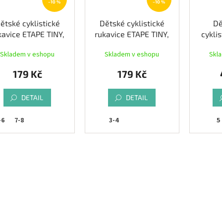
–10 %
–10 %
ětské cyklistické
Dětské cyklistické
Dě
kavice ETAPE TINY,
rukavice ETAPE TINY,
cykli
růžová/bílá
bílá
W
Skladem v eshopu
Skladem v eshopu
Skl
179 Kč
179 Kč
DETAIL
DETAIL
-6
7-8
3-4
5