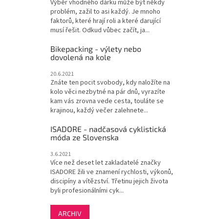
Výběr vhodného dárku může být někdy
problém, zažil to asi každý. Je mnoho
faktorů, které hrají roli a které darující
musí řešit. Odkud vůbec začít, ja...
Bikepacking - výlety nebo
dovolená na kole
20.6.2021
Znáte ten pocit svobody, kdy naložíte na
kolo věci nezbytné na pár dnů, vyrazíte
kam vás zrovna vede cesta, touláte se
krajinou, každý večer zalehnete...
ISADORE - nadčasová cyklistická
móda ze Slovenska
3.6.2021
Více než deset let zakladatelé značky
ISADORE žili ve znamení rychlosti, výkonů,
discipíny a vítězství. Třetinu jejich života
byli profesionálními cyk...
ARCHIV