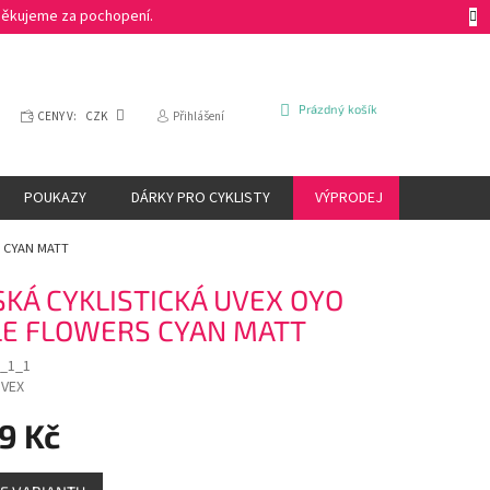
 Děkujeme za pochopení.
NÁKUPNÍ
Prázdný košík
CENY V:
CZK
Přihlášení
KOŠÍK
POUKAZY
DÁRKY PRO CYKLISTY
VÝPRODEJ
ZNAČKY
S CYAN MATT
KÁ CYKLISTICKÁ UVEX OYO
LE FLOWERS CYAN MATT
_1_1
VEX
9 Kč