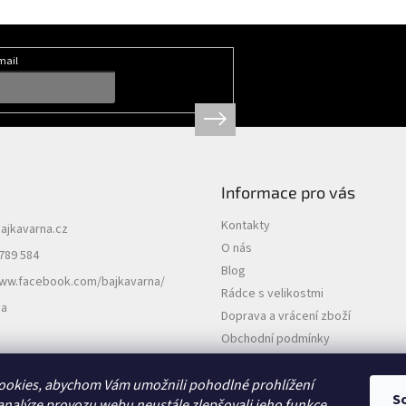
mail
Informace pro vás
Kontakty
ajkavarna.cz
O nás
789 584
Blog
www.facebook.com/bajkavarna/
Rádce s velikostmi
na
Doprava a vrácení zboží
Obchodní podmínky
Podmínky ochrany osobních údajů
ookies, abychom Vám umožnili pohodlné prohlížení
S
analýze provozu webu neustále zlepšovali jeho funkce,