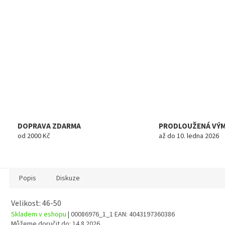
DOPRAVA ZDARMA
PRODLOUŽENÁ VÝ
od 2000 Kč
až do 10. ledna 2026
Popis
Diskuze
Velikost: 46-50
Skladem v eshopu
| 00086976_1_1
EAN:
4043197360386
Můžeme doručit do:
14.8.2026