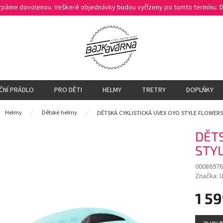
čerpáme dovolenou. Veškeré objednávky budou vyřízeny po tomto termínu.
ČNÍ PRÁDLO
PRO DĚTI
HELMY
TRETRY
DOPLŇKY
ů
Helmy
Dětské helmy
DĚTSKÁ CYKLISTICKÁ UVEX OYO STYLE FLOWER
DĚTS
STY
00086976
Značka:
U
1 59
Měrná