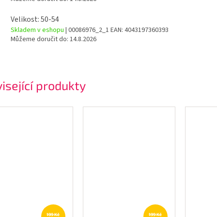
Velikost: 50-54
Skladem v eshopu
| 00086976_2_1
EAN:
4043197360393
Můžeme doručit do:
14.8.2026
isející produkty
199 Kč
199 Kč