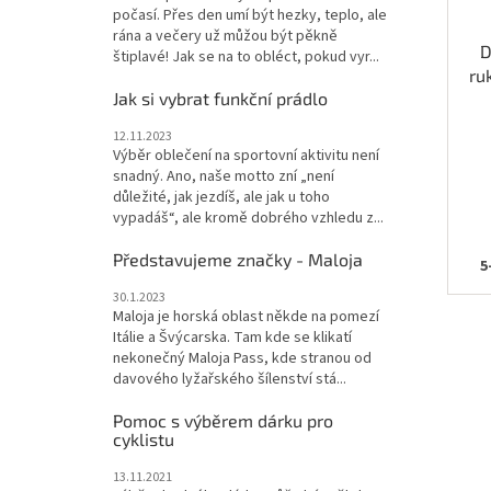
počasí. Přes den umí být hezky, teplo, ale
rána a večery už můžou být pěkně
D
štiplavé! Jak se na to obléct, pokud vyr...
ru
Jak si vybrat funkční prádlo
12.11.2023
Výběr oblečení na sportovní aktivitu není
snadný. Ano, naše motto zní „není
důležité, jak jezdíš, ale jak u toho
vypadáš“, ale kromě dobrého vzhledu z...
Představujeme značky - Maloja
5
30.1.2023
Maloja je horská oblast někde na pomezí
Itálie a Švýcarska. Tam kde se klikatí
nekonečný Maloja Pass, kde stranou od
davového lyžařského šílenství stá...
Pomoc s výběrem dárku pro
cyklistu
13.11.2021