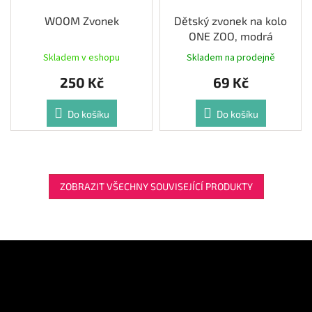
WOOM Zvonek
Dětský zvonek na kolo
ONE ZOO, modrá
Skladem v eshopu
Skladem na prodejně
250 Kč
69 Kč
Do košíku
Do košíku
ZOBRAZIT VŠECHNY SOUVISEJÍCÍ PRODUKTY
Z
á
Odebírat newsletter
p
a
Vložte svůj e-mail a my vám budeme zasílat informace o nových
t