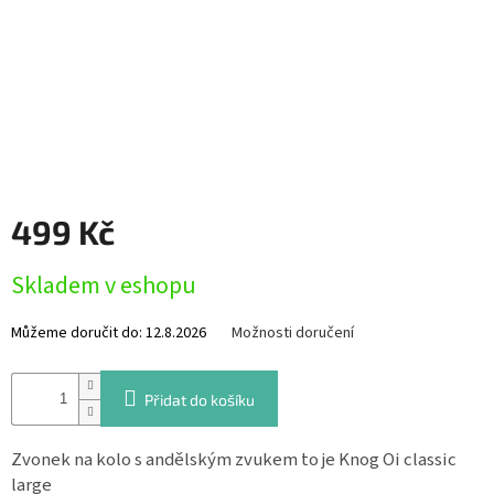
Měna
(CZK)
Přihlášení
499 Kč
Měrná
Skladem v eshopu
cena:
Můžeme doručit do:
12.8.2026
Možnosti doručení
Přidat do košíku
Zvonek na kolo s andělským zvukem to je Knog Oi classic
large