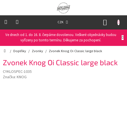
Přejít
na
obsah
NÁKUP
CZK
KOŠÍK
Ve dnech od 1. do 16. 8. čerpáme dovolenou. Veškeré objednávky budou
Oblečení
na
vyřízeny po tomto termínu. Děkujeme za pochopení.
kolo
Domů
/
Doplňky
/
Zvonky
/
Zvonek Knog Oi Classic large black
Oblečení
Zvonek Knog Oi Classic large black
na
běžky
CYKLOSPEC-1035
Značka:
KNOG
Funkční
prádlo
PRO
DĚTI
Helmy