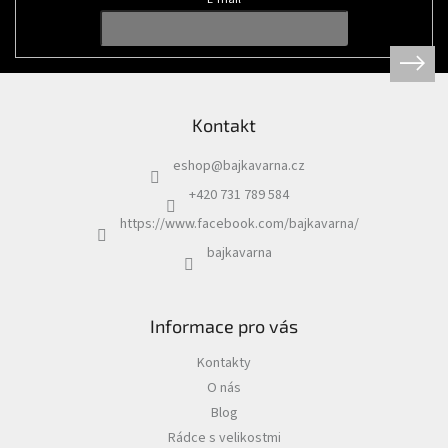
t
í
Tretry
Doplňky
Kontakt
Poukazy
eshop
@
bajkavarna.cz
Dárky
pro
+420 731 789 584
cyklisty
https://www.facebook.com/bajkavarna/
bajkavarna
Výprodej
Novinky
Informace pro vás
Sleva
Kontakty
pro
věrné
O nás
Blog
Značky
Rádce s velikostmi