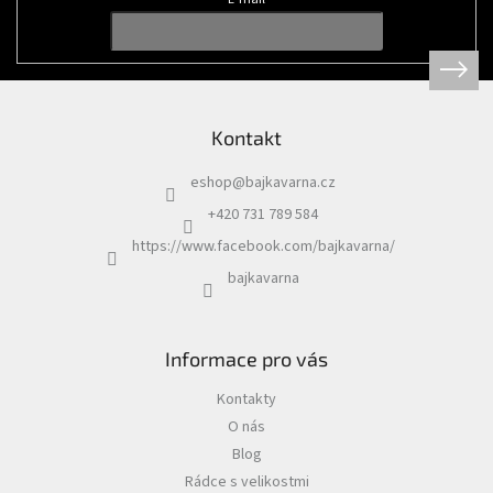
t
í
Tretry
Doplňky
Kontakt
Poukazy
eshop
@
bajkavarna.cz
Dárky
pro
+420 731 789 584
cyklisty
https://www.facebook.com/bajkavarna/
bajkavarna
Výprodej
Novinky
Informace pro vás
Sleva
Kontakty
pro
věrné
O nás
Blog
Značky
Rádce s velikostmi