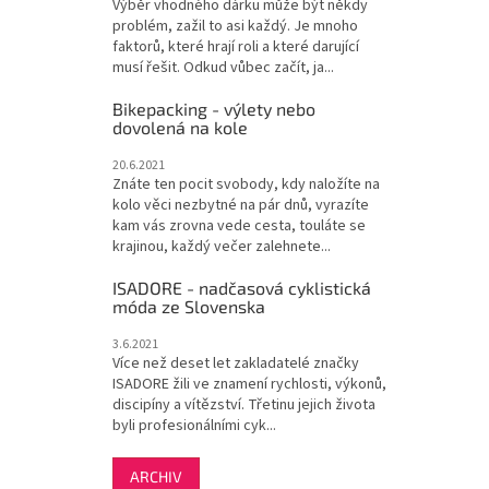
Výběr vhodného dárku může být někdy
problém, zažil to asi každý. Je mnoho
faktorů, které hrají roli a které darující
musí řešit. Odkud vůbec začít, ja...
Bikepacking - výlety nebo
dovolená na kole
20.6.2021
Znáte ten pocit svobody, kdy naložíte na
kolo věci nezbytné na pár dnů, vyrazíte
kam vás zrovna vede cesta, touláte se
krajinou, každý večer zalehnete...
ISADORE - nadčasová cyklistická
móda ze Slovenska
3.6.2021
Více než deset let zakladatelé značky
ISADORE žili ve znamení rychlosti, výkonů,
discipíny a vítězství. Třetinu jejich života
byli profesionálními cyk...
ARCHIV