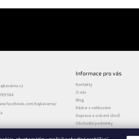
E-mail
uktech na našem e-shopu.
PŘIHLÁSIT SE
Informace pro vás
Kontakty
ajkavarna.cz
O nás
789 584
Blog
www.facebook.com/bajkavarna/
Rádce s velikostmi
na
Doprava a vrácení zboží
Obchodní podmínky
Podmínky ochrany osobních údajů