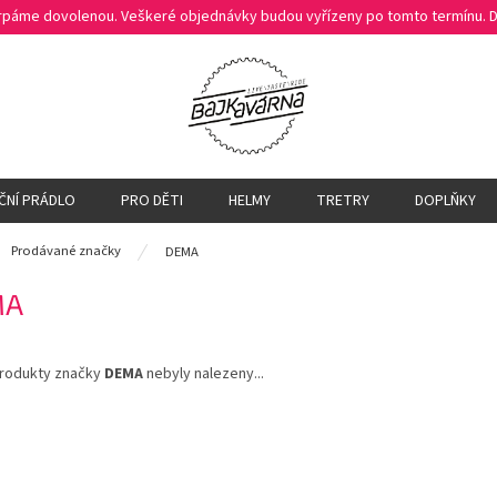
čerpáme dovolenou. Veškeré objednávky budou vyřízeny po tomto termínu.
ČNÍ PRÁDLO
PRO DĚTI
HELMY
TRETRY
DOPLŇKY
ů
Prodávané značky
DEMA
MA
rodukty značky
DEMA
nebyly nalezeny...