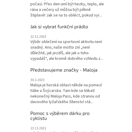
počasí. Přes den umí být hezky, teplo, ale
rána a večery už můžou být pěkně
štiplavé! Jak se na to obléct, pokud vyr...
Jak si vybrat funkční prádlo
12.11.2023
Výběr oblečení na sportovní aktivitu není
snadný. Ano, naše motto zní „není
důležité, jak jezdíš, ale jak u toho
vypadáš“, ale kromě dobrého vzhledu z...
Představujeme značky - Maloja
30.1.2023
Maloja je horská oblast někde na pomezí
Itálie a Švýcarska. Tam kde se klikatí
nekonečný Maloja Pass, kde stranou od
davového lyžařského šílenství stá...
Pomoc s výběrem dárku pro
cyklistu
13.11.2021