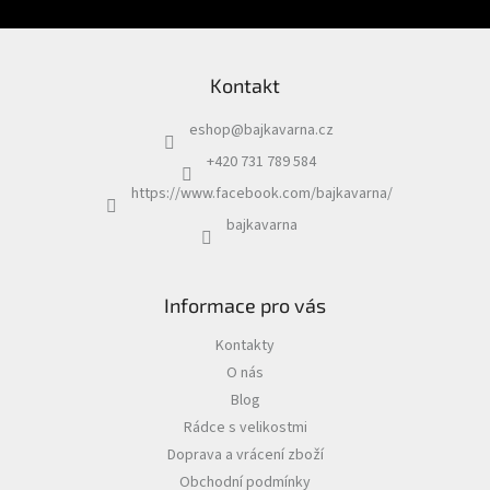
Kontakt
eshop
@
bajkavarna.cz
+420 731 789 584
https://www.facebook.com/bajkavarna/
bajkavarna
Informace pro vás
Kontakty
O nás
Blog
Rádce s velikostmi
Doprava a vrácení zboží
Obchodní podmínky