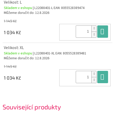
Velikost: L
Skladem v eshopu
| L22088401-L
EAN:
8055528389474
Můžeme doručit do:
12.8.2026
1 149 Kč
Do
1 034 Kč
Velikost: XL
Skladem v eshopu
| L22088401-XL
EAN:
8055528389481
Můžeme doručit do:
12.8.2026
1 149 Kč
Do
1 034 Kč
Související produkty