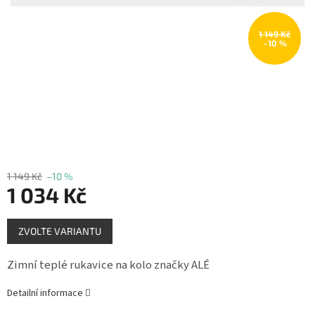
Měna
(CZK)
1 149 Kč
–10 %
Přihlášení
1 149 Kč
–10 %
1 034 Kč
Měrná
ZVOLTE VARIANTU
cena:
Zimní teplé rukavice na kolo značky ALÉ
Detailní informace