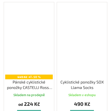
až
449 Kč
–50 %
Pánské cyklistické
Cyklistické ponožky SOX
ponožky CASTELLI Rosso
Llama Socks
Corsa Pro 15, black
Skladem na prodejně
Skladem v eshopu
224 Kč
490 Kč
od