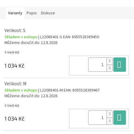
Varianty
Popis
Diskuze
Velikost: S
Skladem v eshopu
| L22088401-S
EAN:
8055528389450
Můžeme doručit do:
12.8.2026
1 149 Kč
Do
1 034 Kč
Velikost: M
Skladem v eshopu
| L22088401-M
EAN:
8055528389467
Můžeme doručit do:
12.8.2026
1 149 Kč
Do
1 034 Kč