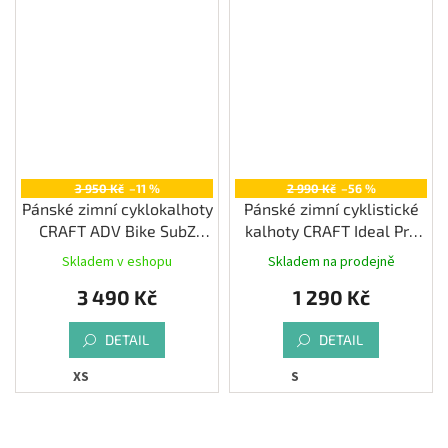
3 950 Kč
–11 %
2 990 Kč
–56 %
Pánské zimní cyklokalhoty
Pánské zimní cyklistické
CRAFT ADV Bike SubZ
kalhoty CRAFT Ideal Pro
Insulate Bib (C2), černá
Wind Bib (bez vložky)
Skladem v eshopu
Skladem na prodejně
3 490 Kč
1 290 Kč
DETAIL
DETAIL
XS
S