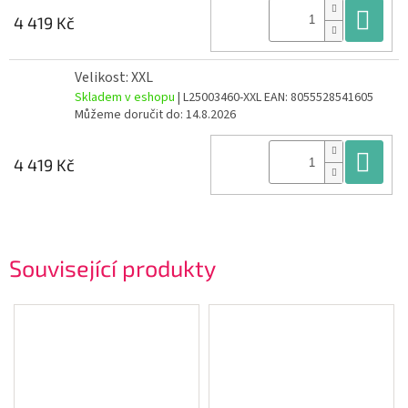
Do
4 419 Kč
Velikost: XXL
Skladem v eshopu
| L25003460-XXL
EAN:
8055528541605
Můžeme doručit do:
14.8.2026
Do
4 419 Kč
Související produkty