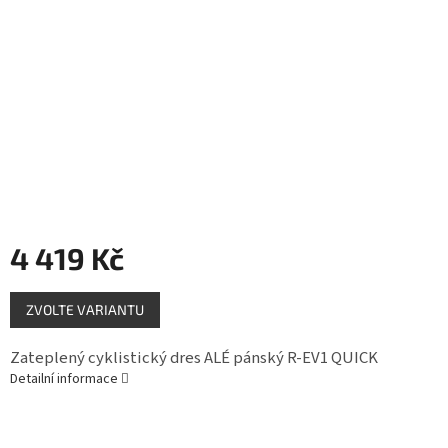
Měna
(CZK)
Přihlášení
4 419 Kč
Měrná
ZVOLTE VARIANTU
cena:
Zateplený cyklistický dres ALÉ pánský R-EV1 QUICK
Detailní informace