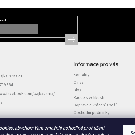
mail
Informace pro vás
Kontakty
ajkavarna.cz
O nás
789 584
Blog
www.facebook.com/bajkavarna/
Rádce s velikostmi
na
Doprava a vrácení zboží
Obchodní podmínky
Podmínky ochrany osobních údajů
ookies, abychom Vám umožnili pohodlné prohlížení
S
analýze provozu webu neustále zlepšovali jeho funkce,