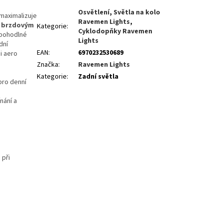
Osvětlení
,
Světla na kolo
maximalizuje
Ravemen Lights
,
m brzdovým
Kategorie
:
Cyklodopňky Ravemen
pohodlné
Lights
dní
EAN
:
6970232530689
i aero
Značka
:
Ravemen Lights
Kategorie
:
Zadní světla
pro denní
nání a
 při