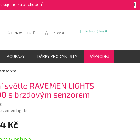
 Děkujeme za pochopení.
NÁKUPNÍ
Prázdný košík
CENY V:
CZK
Přihlášení
KOŠÍK
POUKAZY
DÁRKY PRO CYKLISTY
VÝPRODEJ
ZNAČKY
 senzorem
í světlo RAVEMEN LIGHTS
0 s brzdovým senzorem
0
avemen Lights
44 Kč
em v eshopu