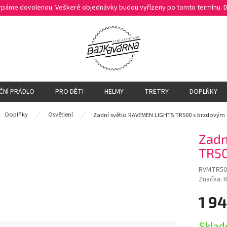
čerpáme dovolenou. Veškeré objednávky budou vyřízeny po tomto termínu.
ČNÍ PRÁDLO
PRO DĚTI
HELMY
TRETRY
DOPLŇKY
ů
Doplňky
Osvětlení
Zadní světlo RAVEMEN LIGHTS TR500 s brzdovým
Zadn
TR50
RVMTR50
Značka:
R
1 9
Měrná
Sklad