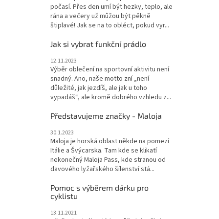
počasí. Přes den umí být hezky, teplo, ale
rána a večery už můžou být pěkně
štiplavé! Jak se na to obléct, pokud vyr...
Jak si vybrat funkční prádlo
12.11.2023
Výběr oblečení na sportovní aktivitu není
snadný. Ano, naše motto zní „není
důležité, jak jezdíš, ale jak u toho
vypadáš“, ale kromě dobrého vzhledu z...
Představujeme značky - Maloja
30.1.2023
Maloja je horská oblast někde na pomezí
Itálie a Švýcarska. Tam kde se klikatí
nekonečný Maloja Pass, kde stranou od
davového lyžařského šílenství stá...
Pomoc s výběrem dárku pro
cyklistu
13.11.2021