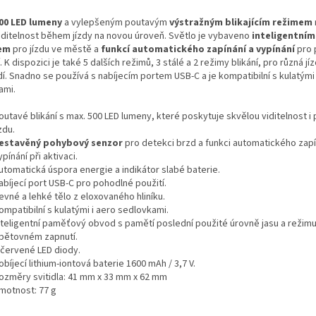
00 LED lumeny
a vylepšeným poutavým
výstražným blikajícím režimem
iditelnost během jízdy na novou úroveň. Světlo je vybaveno
inteligentní
em
pro jízdu ve městě a
funkcí automatického zapínání a vypínání
pro 
. K dispozici je také 5 dalších režimů, 3 stálé a 2 režimy blikání, pro různá jíz
í. Snadno se používá s nabíjecím portem USB-C a je kompatibilní s kulatými 
ami.
outavé blikání s max. 500 LED lumeny, které poskytuje skvělou viditelnost i 
ízdu.
estavěný pohybový senzor
pro detekci brzd a funkci automatického zapí
ypínání při aktivaci.
utomatická úspora energie a indikátor slabé baterie.
abíjecí port USB-C pro pohodlné použití.
evné a lehké tělo z eloxovaného hliníku.
ompatibilní s kulatými i aero sedlovkami.
nteligentní paměťový obvod s pamětí poslední použité úrovně jasu a režimu
pětovném zapnutí.
 červené LED diody.
obíjecí lithium-iontová baterie 1600 mAh / 3,7 V.
ozměry svitidla: 41 mm x 33 mm x 62 mm
motnost: 77 g