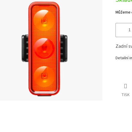
cena:
Můžeme d
Zadní s
Detailní 
TISK