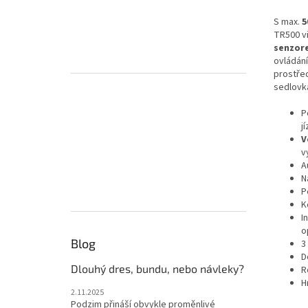
S max.
5
TR500 v
senzor
ovládání
prostřed
sedlovk
P
j
V
v
A
N
P
K
I
o
Blog
3
D
Dlouhý dres, bundu, nebo návleky?
R
H
2.11.2025
Podzim přináší obvykle proměnlivé