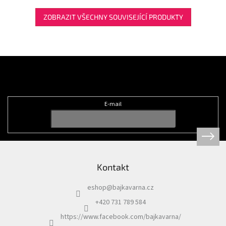
ZOBRAZIT VŠECHNY SOUVISEJÍCÍ PRODUKTY
Z
á
Odebírat newsletter
p
a
t
E-mail
í
Kontakt
eshop
@
bajkavarna.cz
+420 731 789 584
https://www.facebook.com/bajkavarna/