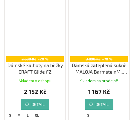
2 690 Kč
–20 %
3 890 Kč
–70 %
Dámské kalhoty na běžky
Dámská zateplená sukně
CRAFT Glide FZ
MALOJA BarmsteinM.,
rosehip
Skladem v eshopu
Skladem na prodejně
2 152 Kč
1 167 Kč
DETAIL
DETAIL
S
M
L
XL
S