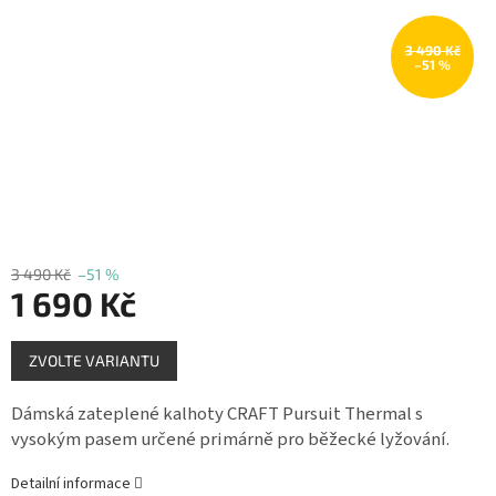
Měna
(CZK)
3 490 Kč
–51 %
Přihlášení
3 490 Kč
–51 %
1 690 Kč
Měrná
ZVOLTE VARIANTU
cena:
Dámská zateplené kalhoty CRAFT Pursuit Thermal s
vysokým pasem určené primárně pro běžecké lyžování.
Detailní informace