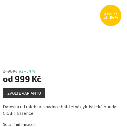
Měna
(CZK)
2 190 Kč
až –54 %
Přihlášení
2 190 Kč
až –54 %
od
999 Kč
Měrná
ZVOLTE VARIANTU
cena:
Dámská ultralehká, snadno sbalitelná cyklistická bunda
CRAFT Essence
Detailní informace