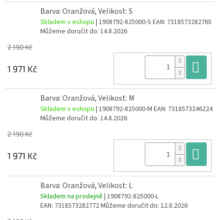
Barva: Oranžová, Velikost: S
Skladem v eshopu
| 1908792-825000-S
EAN:
7318573282765
Můžeme doručit do:
14.8.2026
2 190 Kč
Do
1 971 Kč
Barva: Oranžová, Velikost: M
Skladem v eshopu
| 1908792-825000-M
EAN:
7318573246224
Můžeme doručit do:
14.8.2026
2 190 Kč
Do
1 971 Kč
Barva: Oranžová, Velikost: L
Skladem na prodejně
| 1908792-825000-L
EAN:
7318573282772
Můžeme doručit do:
12.8.2026