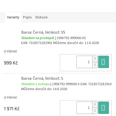
Varianty
Popis
Diskuze
Barva: Černá, Velikost: XS
Skladem na prodejně
| 1908792-999000-XS
EAN:
7318573282901
Můžeme doručit do:
12.8.2026
2 190 Kč
Do
999 Kč
Barva: Černá, Velikost: S
Skladem v eshopu
| 1908792-999000-S
EAN:
7318573282918
Můžeme doručit do:
14.8.2026
2 190 Kč
Do
1 971 Kč