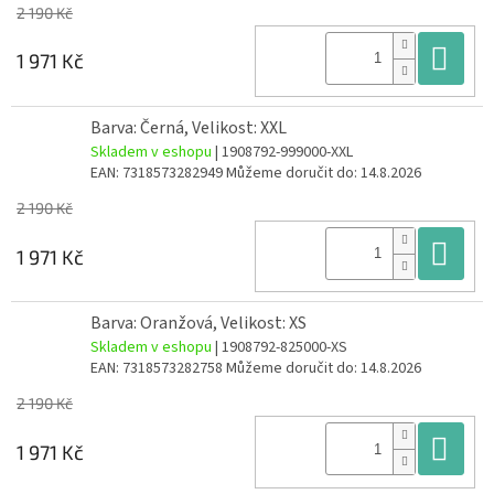
2 190 Kč
Do
1 971 Kč
Barva: Černá, Velikost: XXL
Skladem v eshopu
| 1908792-999000-XXL
EAN:
7318573282949
Můžeme doručit do:
14.8.2026
2 190 Kč
Do
1 971 Kč
Barva: Oranžová, Velikost: XS
Skladem v eshopu
| 1908792-825000-XS
EAN:
7318573282758
Můžeme doručit do:
14.8.2026
2 190 Kč
Do
1 971 Kč