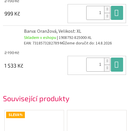
2 190 Kč
Do
999 Kč
Barva: Oranžová, Velikost: XL
Skladem v eshopu
| 1908792-825000-XL
EAN:
7318573282789
Můžeme doručit do:
14.8.2026
2 190 Kč
Do
1 533 Kč
Související produkty
SLEVA%