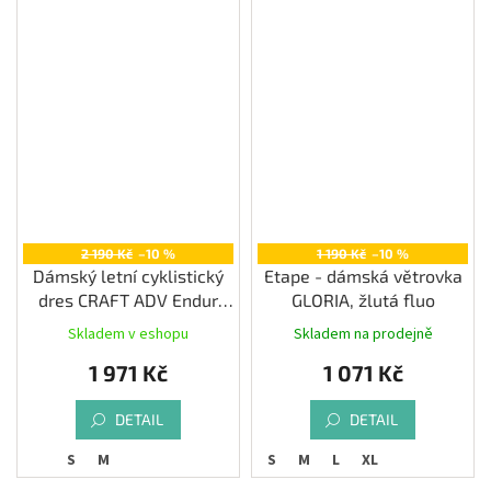
2 190 Kč
–10 %
1 190 Kč
–10 %
Dámský letní cyklistický
Etape - dámská větrovka
dres CRAFT ADV Endur
GLORIA, žlutá fluo
Graphic, bílá
Skladem v eshopu
Skladem na prodejně
1 971 Kč
1 071 Kč
DETAIL
DETAIL
S
M
S
M
L
XL