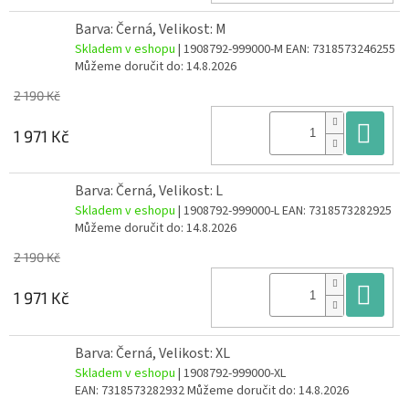
Barva: Černá, Velikost: M
Skladem v eshopu
| 1908792-999000-M
EAN:
7318573246255
Můžeme doručit do:
14.8.2026
2 190 Kč
Do
1 971 Kč
Barva: Černá, Velikost: L
Skladem v eshopu
| 1908792-999000-L
EAN:
7318573282925
Můžeme doručit do:
14.8.2026
2 190 Kč
Do
1 971 Kč
Barva: Černá, Velikost: XL
Skladem v eshopu
| 1908792-999000-XL
EAN:
7318573282932
Můžeme doručit do:
14.8.2026