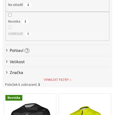
o
Na skladě
2
d
Tretry
u
k
Novinka
Doplňky
1
t
ů
OVERSIZE
0
Poukazy
Dárky
pro
Pohlaví
?
cyklisty
Velikost
Výprodej
Značka
VYMAZAT FILTRY
Novinky
Položek k zobrazení:
2
Sleva
V
pro
Novinka
věrné
ý
p
Značky
i