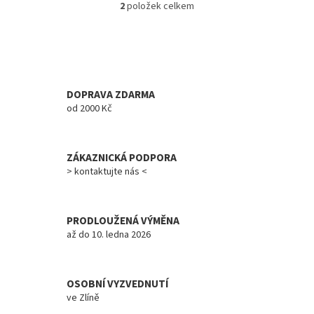
2
položek celkem
O
v
l
á
d
a
c
DOPRAVA ZDARMA
í
od 2000 Kč
p
r
v
ZÁKAZNICKÁ PODPORA
k
y
> kontaktujte nás <
v
ý
p
PRODLOUŽENÁ VÝMĚNA
i
až do 10. ledna 2026
s
u
OSOBNÍ VYZVEDNUTÍ
ve Zlíně