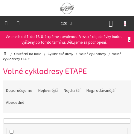
Přejít
na
obsah
NÁKUP
CZK
KOŠÍK
Ve dnech od 1. do 16. 8. čerpáme dovolenou. Veškeré objednávky budou
Oblečení
na
vyřízeny po tomto termínu. Děkujeme za pochopení.
kolo
Domů
/
Oblečení na kolo
/
Cyklistické dresy
/
Volné cyklodresy
/
Volné
cyklodresy ETAPE
Oblečení
na
Volné cyklodresy ETAPE
běžky
Ř
Funkční
a
prádlo
Doporučujeme
Nejlevnější
Nejdražší
Nejprodávanější
z
e
Abecedně
PRO
n
DĚTI
í
p
Helmy
r