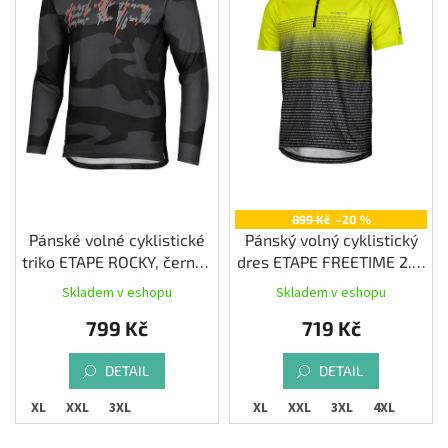
s
Měna
p
(CZK)
r
o
d
Přihlášení
u
k
t
ů
899 Kč
–20 %
Pánské volné cyklistické
Pánský volný cyklistický
triko ETAPE ROCKY, černá/
dres ETAPE FREETIME 2.0,
červená
limeta/černá
Skladem v eshopu
Skladem v eshopu
799 Kč
719 Kč
DETAIL
DETAIL
XL
XXL
3XL
M
L
XL
XXL
3XL
4XL