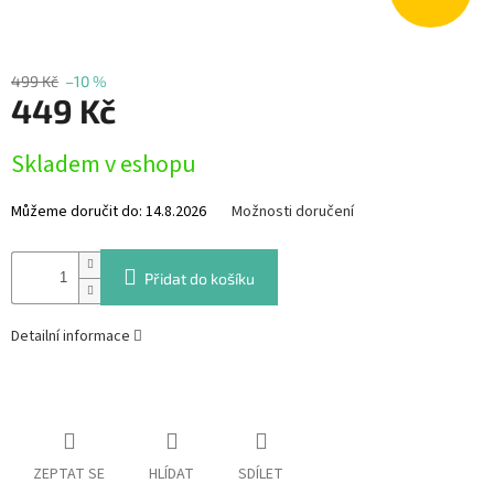
Měna
(CZK)
499 Kč
–10 %
449 Kč
Přihlášení
Měrná
Skladem v eshopu
cena:
Můžeme doručit do:
14.8.2026
Možnosti doručení
Přidat do košíku
Detailní informace
ZEPTAT SE
HLÍDAT
SDÍLET