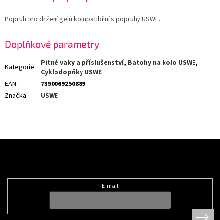
Popruh pro držení gelů kompatibilní s popruhy USWE.
Doplňkové parametry
Pitné vaky a příslušenství
,
Batohy na kolo USWE
,
Kategorie
:
Cyklodopňky USWE
EAN
:
7350069250889
Značka
:
USWE
Z
á
Odebírat newsletter
p
a
t
E-mail
í