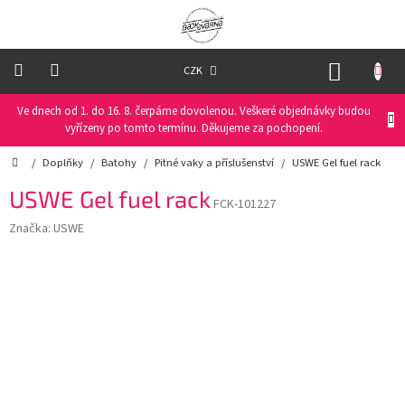
Přejít
na
obsah
NÁKUP
CZK
KOŠÍK
Ve dnech od 1. do 16. 8. čerpáme dovolenou. Veškeré objednávky budou
Oblečení
na
vyřízeny po tomto termínu. Děkujeme za pochopení.
kolo
Domů
/
Doplňky
/
Batohy
/
Pitné vaky a příslušenství
/
USWE Gel fuel rack
Oblečení
USWE Gel fuel rack
na
FCK-101227
běžky
Značka:
USWE
Funkční
prádlo
PRO
DĚTI
Helmy