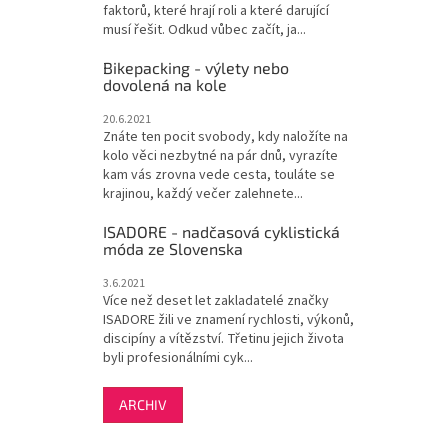
faktorů, které hrají roli a které darující
musí řešit. Odkud vůbec začít, ja...
Bikepacking - výlety nebo
dovolená na kole
20.6.2021
Znáte ten pocit svobody, kdy naložíte na
kolo věci nezbytné na pár dnů, vyrazíte
kam vás zrovna vede cesta, touláte se
krajinou, každý večer zalehnete...
ISADORE - nadčasová cyklistická
móda ze Slovenska
3.6.2021
Více než deset let zakladatelé značky
ISADORE žili ve znamení rychlosti, výkonů,
discipíny a vítězství. Třetinu jejich života
byli profesionálními cyk...
ARCHIV