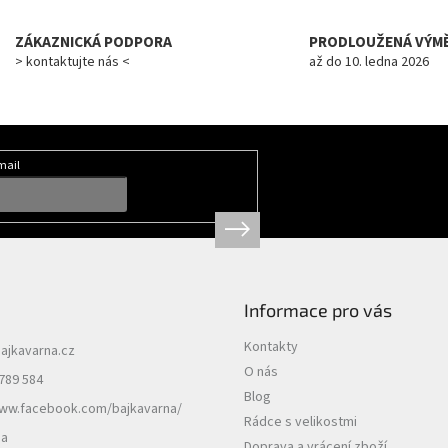
ZÁKAZNICKÁ PODPORA
PRODLOUŽENÁ VÝM
> kontaktujte nás <
až do 10. ledna 2026
mail
Informace pro vás
Kontakty
ajkavarna.cz
O nás
789 584
Blog
www.facebook.com/bajkavarna/
Rádce s velikostmi
na
Doprava a vrácení zboží