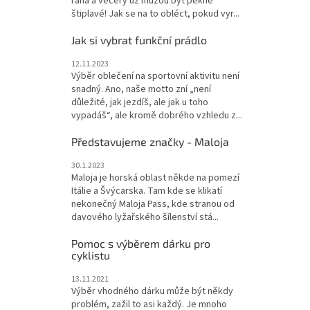
rána a večery už můžou být pěkně
štiplavé! Jak se na to obléct, pokud vyr...
Jak si vybrat funkční prádlo
12.11.2023
Výběr oblečení na sportovní aktivitu není
snadný. Ano, naše motto zní „není
důležité, jak jezdíš, ale jak u toho
vypadáš“, ale kromě dobrého vzhledu z...
Představujeme značky - Maloja
30.1.2023
Maloja je horská oblast někde na pomezí
Itálie a Švýcarska. Tam kde se klikatí
nekonečný Maloja Pass, kde stranou od
davového lyžařského šílenství stá...
Pomoc s výběrem dárku pro
cyklistu
13.11.2021
Výběr vhodného dárku může být někdy
problém, zažil to asi každý. Je mnoho