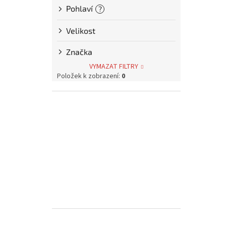
p
Pohlaví
?
a
n
Velikost
e
l
Značka
VYMAZAT FILTRY
Položek k zobrazení:
0