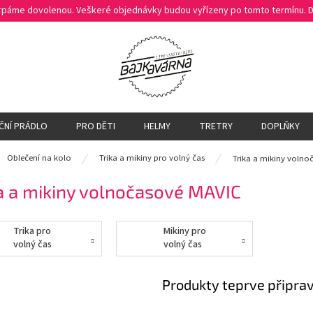
čerpáme dovolenou. Veškeré objednávky budou vyřízeny po tomto termínu.
ČNÍ PRÁDLO
PRO DĚTI
HELMY
TRETRY
DOPLŇKY
ů
Oblečení na kolo
Trika a mikiny pro volný čas
Trika a mikiny volno
a a mikiny volnočasové MAVIC
Trika pro
Mikiny pro
volný čas
volný čas
Produkty teprve připra