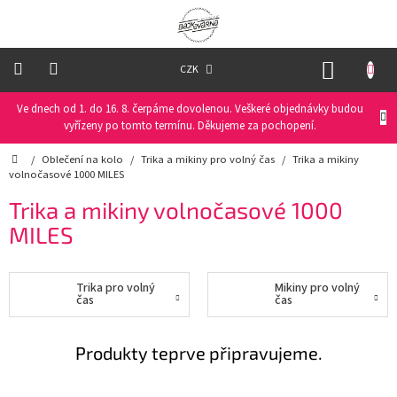
Přejít
na
obsah
NÁKUP
CZK
KOŠÍK
Ve dnech od 1. do 16. 8. čerpáme dovolenou. Veškeré objednávky budou
Oblečení
na
vyřízeny po tomto termínu. Děkujeme za pochopení.
kolo
Domů
/
Oblečení na kolo
/
Trika a mikiny pro volný čas
/
Trika a mikiny
volnočasové 1000 MILES
Oblečení
na
Trika a mikiny volnočasové 1000
běžky
MILES
Funkční
prádlo
Trika pro volný
Mikiny pro volný
čas
čas
PRO
DĚTI
Produkty teprve připravujeme.
Helmy