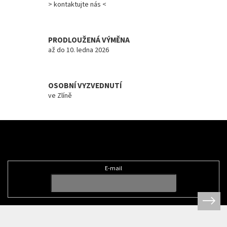
> kontaktujte nás <
Měna
(CZK)
PRODLOUŽENÁ VÝMĚNA
Přihlášení
až do 10. ledna 2026
OSOBNÍ VYZVEDNUTÍ
ve Zlíně
Z
á
Odebírat newsletter
p
a
t
E-mail
í