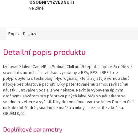
OSOBNÍ VYZVEDNUTÍ
ve Zlíně
Popis
Diskuze
Detailní popis produktu
Izolované lahve CamelBak Podium Chill udrží teplotu nápoje 2x déle ve
srovnání s normální lahví. Jsou vyrobeny z BPA, BPS a BPF-free
polypropylenu s technologií Hydroguard, která zajišťuje věrnou chuť
nápoje bez plastové pachuti. Díky patentovanému samouzavíracímu
náustku Jet Valve voda z lahve nekape. Navíc je vybavena úplným
otočným uzávěrem pro přepravu plných lahví. Víčko s náustkem se
snadno rozebere a vyčistí. Díky dokonalému tvaru se lahev Podium Chill
na kole dobře drží, snadno se mačká a nikdy ji neztratíte z košíku.
OBJEM 0,62 l
Doplňkové parametry