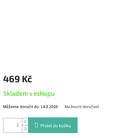
Měna
(CZK)
Přihlášení
469 Kč
Měrná
Skladem v eshopu
cena:
Můžeme doručit do:
14.8.2026
Možnosti doručení
Přidat do košíku