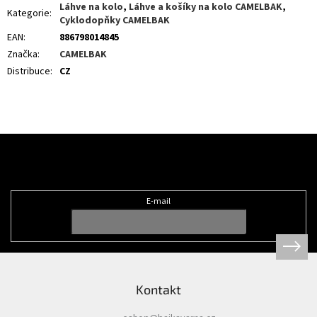
Láhve na kolo
,
Láhve a košíky na kolo CAMELBAK
,
Kategorie
:
Cyklodopňky CAMELBAK
EAN
:
886798014845
Značka
:
CAMELBAK
Distribuce
:
CZ
Z
á
Odebírat newsletter
p
a
t
E-mail
í
Kontakt