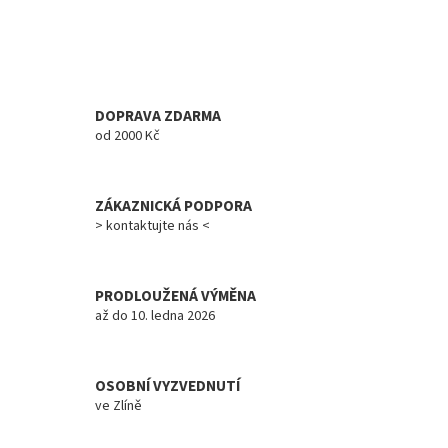
v
l
á
d
a
c
DOPRAVA ZDARMA
í
od 2000 Kč
p
r
v
ZÁKAZNICKÁ PODPORA
k
y
> kontaktujte nás <
v
ý
p
PRODLOUŽENÁ VÝMĚNA
i
až do 10. ledna 2026
s
u
OSOBNÍ VYZVEDNUTÍ
ve Zlíně