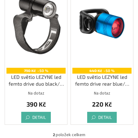
s
Měna
p
(CZK)
r
o
Přihlášení
d
u
k
t
ů
790 Kč
–50 %
440 Kč
–50 %
LED světlo LEZYNE led
LED světlo LEZYNE led
femto drive duo black/hi
femto drive rear blue/hi
gloss
gloss
Na dotaz
Na dotaz
390 Kč
220 Kč
DETAIL
DETAIL
2
položek celkem
O