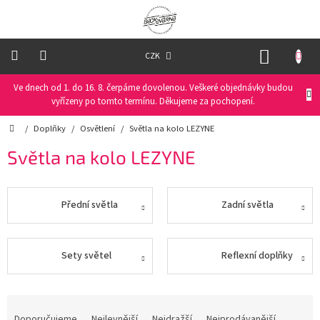
Přejít
na
obsah
NÁKUP
CZK
KOŠÍK
Ve dnech od 1. do 16. 8. čerpáme dovolenou. Veškeré objednávky budou
Oblečení
na
vyřízeny po tomto termínu. Děkujeme za pochopení.
kolo
Domů
/
Doplňky
/
Osvětlení
/
Světla na kolo LEZYNE
Oblečení
Světla na kolo LEZYNE
na
běžky
Přední světla
Zadní světla
Funkční
prádlo
PRO
Sety světel
Reflexní doplňky
DĚTI
Ř
Helmy
a
Doporučujeme
Nejlevnější
Nejdražší
Nejprodávanější