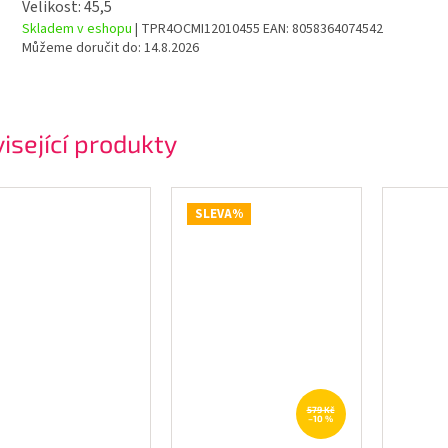
Velikost: 45,5
Skladem v eshopu
| TPR4OCMI12010455
EAN:
8058364074542
Můžeme doručit do:
14.8.2026
isející produkty
SLEVA%
579 Kč
–10 %