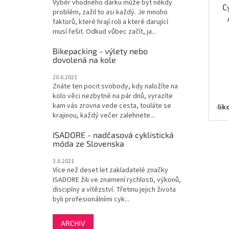
Výběr vhodného dárku může být někdy
C
problém, zažil to asi každý. Je mnoho
faktorů, které hrají roli a které darující
musí řešit. Odkud vůbec začít, ja...
Bikepacking - výlety nebo
dovolená na kole
20.6.2021
Znáte ten pocit svobody, kdy naložíte na
kolo věci nezbytné na pár dnů, vyrazíte
kam vás zrovna vede cesta, touláte se
Velik
krajinou, každý večer zalehnete...
ISADORE - nadčasová cyklistická
móda ze Slovenska
3.6.2021
Více než deset let zakladatelé značky
ISADORE žili ve znamení rychlosti, výkonů,
discipíny a vítězství. Třetinu jejich života
byli profesionálními cyk...
ARCHIV