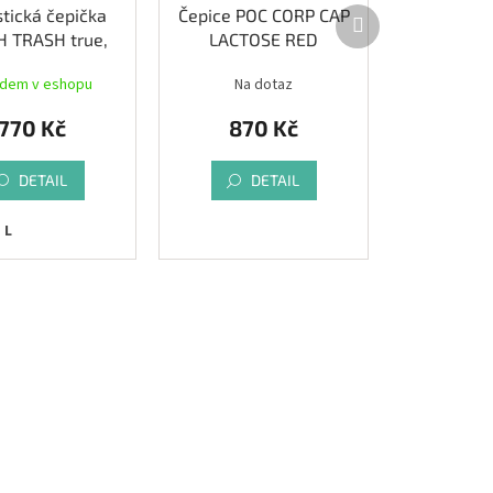
Další
stická čepička
Čepice POC CORP CAP
produkt
H TRASH true,
LACTOSE RED
black
adem v eshopu
Na dotaz
770 Kč
870 Kč
DETAIL
DETAIL
L