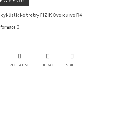
E VARIANTU
í cyklistické tretry FIZIK Overcurve R4
informace
ZEPTAT SE
HLÍDAT
SDÍLET