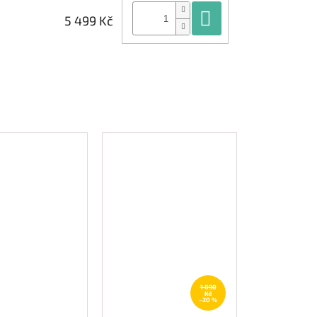
Do košíku
5 499 Kč
1 090
Kč
–20 %