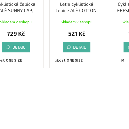
yklistická čepička
Letní cyklistická
Cykli
ALÉ SUNNY CAP,
čepice ALÉ COTTON,
FRES
black
černá/žlutá
Skladem v eshopu
Skladem v eshopu
Skl
729 Kč
521 Kč
DETAIL
DETAIL
ost ONE SIZE
Velikost ONE SIZE
M