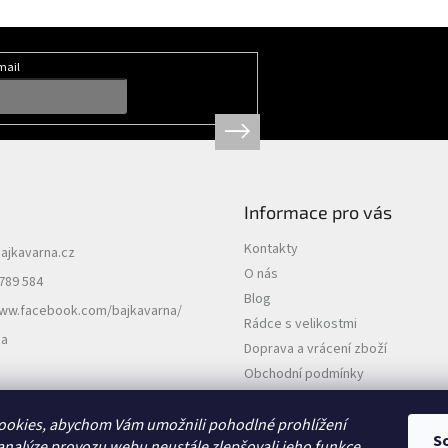
mail
Informace pro vás
Kontakty
ajkavarna.cz
O nás
789 584
Blog
www.facebook.com/bajkavarna/
Rádce s velikostmi
na
Doprava a vrácení zboží
Obchodní podmínky
Podmínky ochrany osobních údajů
ookies, abychom Vám umožnili pohodlné prohlížení
S
analýze provozu webu neustále zlepšovali jeho funkce,