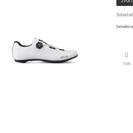
ZVOLT
cena:
Silničn
Detailní 
TISK