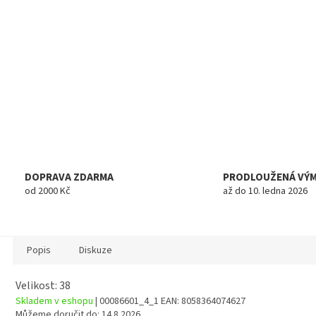
DOPRAVA ZDARMA
PRODLOUŽENÁ VÝ
od 2000 Kč
až do 10. ledna 2026
Popis
Diskuze
Velikost: 38
Skladem v eshopu
| 00086601_4_1
EAN:
8058364074627
Můžeme doručit do:
14.8.2026