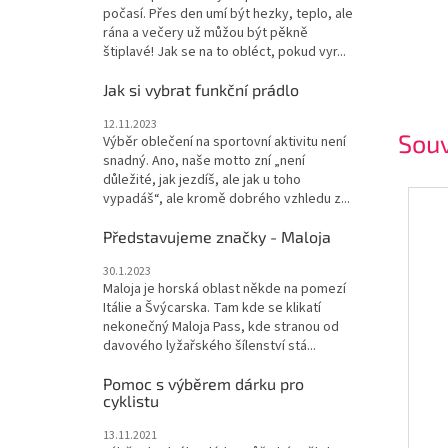
počasí. Přes den umí být hezky, teplo, ale
rána a večery už můžou být pěkně
štiplavé! Jak se na to obléct, pokud vyr...
Jak si vybrat funkční prádlo
12.11.2023
Souv
Výběr oblečení na sportovní aktivitu není
snadný. Ano, naše motto zní „není
důležité, jak jezdíš, ale jak u toho
vypadáš“, ale kromě dobrého vzhledu z...
Představujeme značky - Maloja
30.1.2023
Maloja je horská oblast někde na pomezí
Itálie a Švýcarska. Tam kde se klikatí
nekonečný Maloja Pass, kde stranou od
davového lyžařského šílenství stá...
Pomoc s výběrem dárku pro
cyklistu
13.11.2021