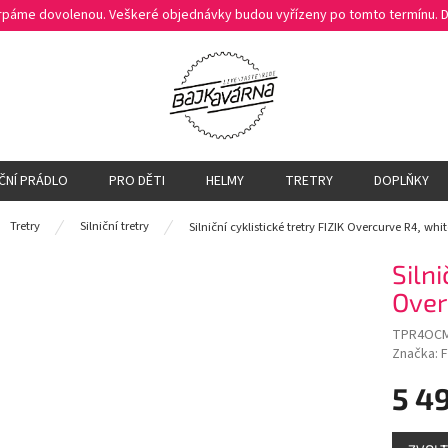
čerpáme dovolenou. Veškeré objednávky budou vyřízeny po tomto termínu.
ČNÍ PRÁDLO
PRO DĚTI
HELMY
TRETRY
DOPLŇKY
ů
Tretry
Silniční tretry
Silniční cyklistické tretry FIZIK Overcurve R4, whi
Silni
Over
TPR4OCM
Značka:
F
5 4
Měrná