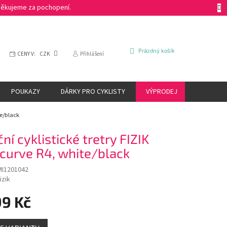
 Děkujeme za pochopení.
NÁKUPNÍ
Prázdný košík
CENY V:
CZK
Přihlášení
KOŠÍK
POUKAZY
DÁRKY PRO CYKLISTY
VÝPRODEJ
ZNAČKY
te/black
ční cyklistické tretry FIZIK
curve R4, white/black
I1201042
izik
99 Kč