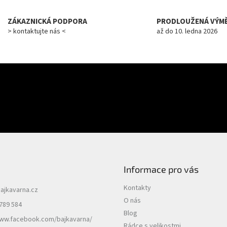
ZÁKAZNICKÁ PODPORA
PRODLOUŽENÁ VÝM
> kontaktujte nás <
až do 10. ledna 2026
E-mail
uktech na našem e-shopu.
PŘIHLÁSIT SE
Informace pro vás
Kontakty
ajkavarna.cz
O nás
789 584
Blog
www.facebook.com/bajkavarna/
Rádce s velikostmi