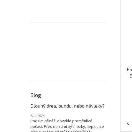
Pá
E
Blog
Dlouhý dres, bundu, nebo návleky?
2.11.2025
Podzim přináší obvykle proměnlivé
S
počasí. Přes den umí být hezky, teplo, ale