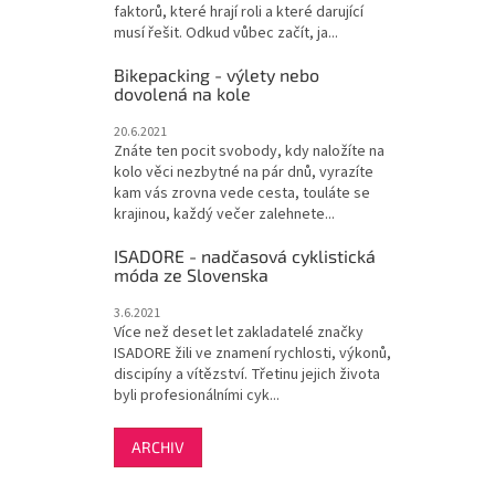
faktorů, které hrají roli a které darující
musí řešit. Odkud vůbec začít, ja...
Bikepacking - výlety nebo
dovolená na kole
20.6.2021
Znáte ten pocit svobody, kdy naložíte na
kolo věci nezbytné na pár dnů, vyrazíte
kam vás zrovna vede cesta, touláte se
krajinou, každý večer zalehnete...
ISADORE - nadčasová cyklistická
móda ze Slovenska
3.6.2021
Více než deset let zakladatelé značky
ISADORE žili ve znamení rychlosti, výkonů,
discipíny a vítězství. Třetinu jejich života
byli profesionálními cyk...
ARCHIV