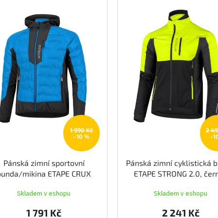
1 990 Kč
2 4
–10 %
–1
Pánská zimní sportovní
Pánská zimní cyklistická 
bunda/mikina ETAPE CRUX
ETAPE STRONG 2.0, čer
ULTRA, modrá/černá
žlutá fluo
Skladem v eshopu
Skladem v eshopu
1 791 Kč
2 241 Kč