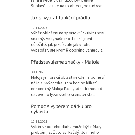
rána a večery už můžou být pěkně
štiplavé! Jak se na to obléct, pokud vyr...
Jak si vybrat funkční prádlo
12.11.2023
Výběr oblečení na sportovní aktivitu není
snadný. Ano, naše motto zní „není
důležité, jak jezdíš, ale jak u toho
vypadáš“, ale kromě dobrého vzhledu z...
Představujeme značky - Maloja
30.1.2023
Maloja je horská oblast někde na pomezí
Itálie a Švýcarska. Tam kde se klikatí
nekonečný Maloja Pass, kde stranou od
davového lyžařského šílenství stá...
Pomoc s výběrem dárku pro
cyklistu
13.11.2021
Výběr vhodného dárku může být někdy
problém, zažil to asi každý. Je mnoho