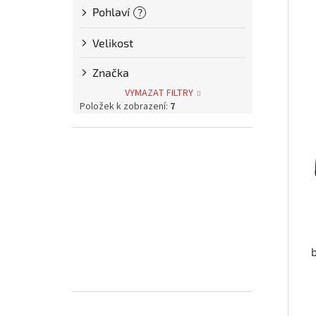
p
Pohlaví
i
?
r
a
s
o
n
Velikost
p
d
e
r
u
l
Značka
o
k
d
t
VYMAZAT FILTRY
u
Položek k zobrazení:
7
ů
k
t
ů