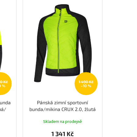
90 Kč
1 490 Kč
0 %
–10 %
bunda
Pánská zimní sportovní
ná/
bunda/mikina CRUX 2.0, žlutá
fluo/černá
Skladem na prodejně
1 341 Kč