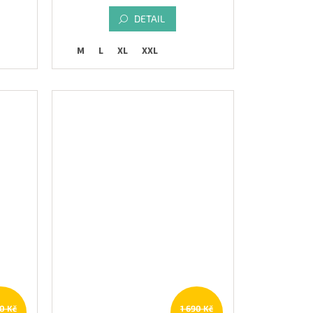
DETAIL
M
L
XL
XXL
90 Kč
1 690 Kč