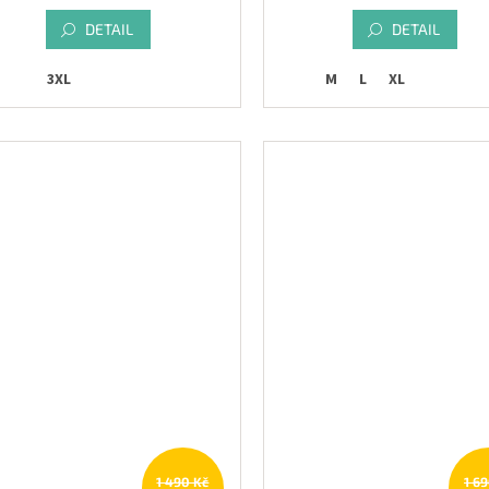
DETAIL
DETAIL
3XL
M
L
XL
1 490 Kč
1 6