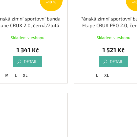
–10 %
–1
nská zimní sportovní bunda
Pánská zimní sportovní 
tape CRUX 2.0, černá/žlutá
Etape CRUX PRO 2.0, če
fluo
žlutá fluo
Skladem v eshopu
Skladem v eshopu
1 341 Kč
1 521 Kč
DETAIL
DETAIL
M
L
XL
L
XL