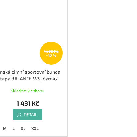
1 590 Kč
–10 %
nská zimní sportovní bunda
tape BALANCE WS, černá/
žlutá fluo
Skladem v eshopu
1 431 Kč
DETAIL
M
L
XL
XXL