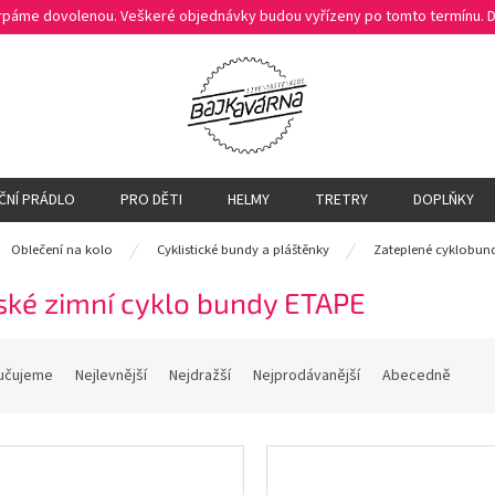
čerpáme dovolenou. Veškeré objednávky budou vyřízeny po tomto termínu.
ČNÍ PRÁDLO
PRO DĚTI
HELMY
TRETRY
DOPLŇKY
ů
Oblečení na kolo
Cyklistické bundy a pláštěnky
Zateplené cyklobun
ské zimní cyklo bundy ETAPE
učujeme
Nejlevnější
Nejdražší
Nejprodávanější
Abecedně