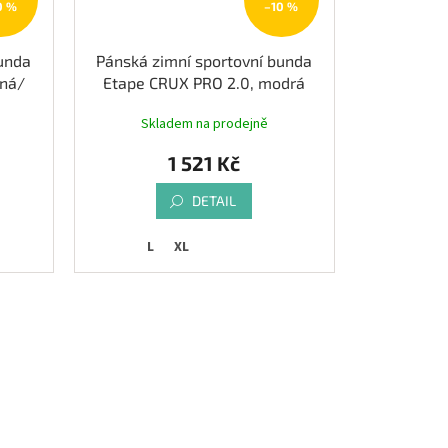
0 %
–10 %
bunda
Pánská zimní sportovní bunda
rná/
Etape CRUX PRO 2.0, modrá
Skladem na prodejně
1 521 Kč
DETAIL
L
XL