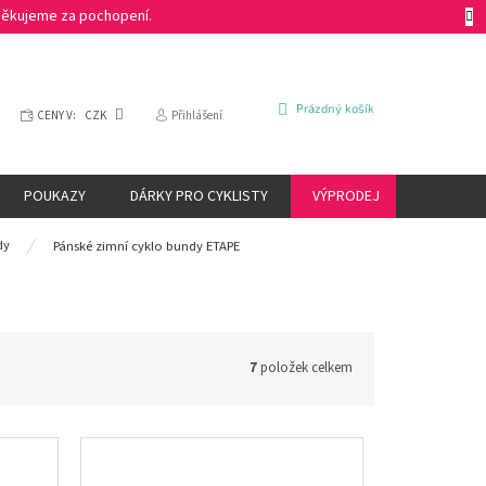
 Děkujeme za pochopení.
NÁKUPNÍ
Prázdný košík
CENY V:
CZK
Přihlášení
KOŠÍK
POUKAZY
DÁRKY PRO CYKLISTY
VÝPRODEJ
ZNAČKY
dy
Pánské zimní cyklo bundy ETAPE
7
položek celkem