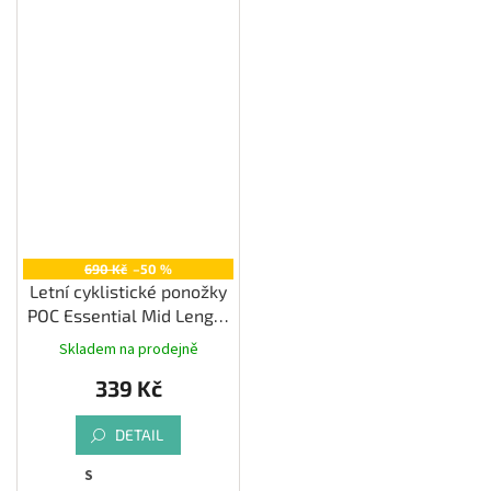
690 Kč
–50 %
Letní cyklistické ponožky
POC Essential Mid Length
Moonstone Multi
Skladem na prodejně
339 Kč
DETAIL
S