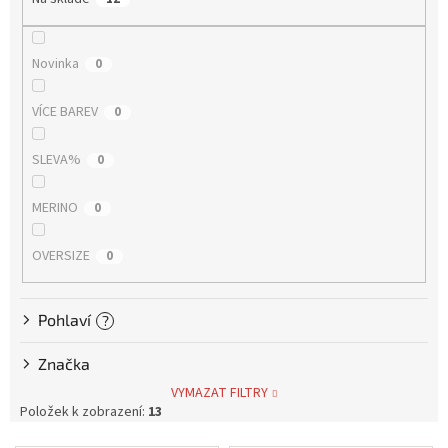
d
Měna
u
(CZK)
k
Novinka
0
t
ů
Přihlášení
VÍCE BAREV
0
SLEVA%
0
MERINO
0
OVERSIZE
0
Pohlaví
?
Značka
VYMAZAT FILTRY
Položek k zobrazení:
13