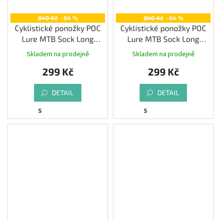
840 Kč
–64 %
840 Kč
–64 %
Cyklistické ponožky POC
Cyklistické ponožky POC
Lure MTB Sock Long
Lure MTB Sock Long
Dioptase Blue/Uranium
Epidote Green/Uranium
Skladem na prodejně
Skladem na prodejně
Black
Black
299 Kč
299 Kč
DETAIL
DETAIL
S
S