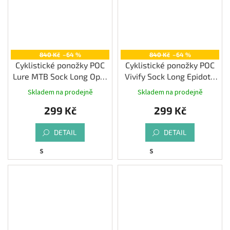
840 Kč
–64 %
840 Kč
–64 %
Cyklistické ponožky POC
Cyklistické ponožky POC
Lure MTB Sock Long Opal
Vivify Sock Long Epidote
Blue/Turmaline Navy
Green
Skladem na prodejně
Skladem na prodejně
299 Kč
299 Kč
DETAIL
DETAIL
S
S