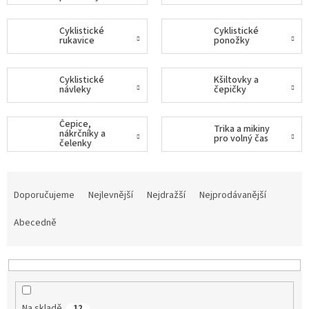
Tretry
Cyklistické
Cyklistické
rukavice
ponožky
Doplňky
Cyklistické
Kšiltovky a
návleky
čepičky
Poukazy
Dárky
Čepice,
Trika a mikiny
pro
nákrčníky a
pro volný čas
cyklisty
čelenky
Ř
Výprodej
a
Doporučujeme
Nejlevnější
Nejdražší
Nejprodávanější
z
Novinky
e
Abecedně
n
Sleva
í
pro
věrné
p
r
Značky
o
Na skladě
12