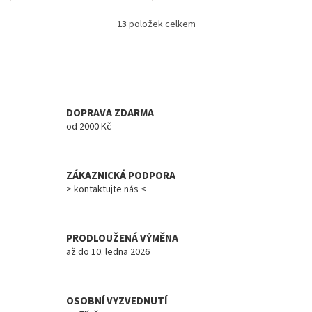
13
položek celkem
O
v
l
á
d
a
c
DOPRAVA ZDARMA
í
od 2000 Kč
p
r
v
ZÁKAZNICKÁ PODPORA
k
y
> kontaktujte nás <
v
ý
p
PRODLOUŽENÁ VÝMĚNA
i
až do 10. ledna 2026
s
u
OSOBNÍ VYZVEDNUTÍ