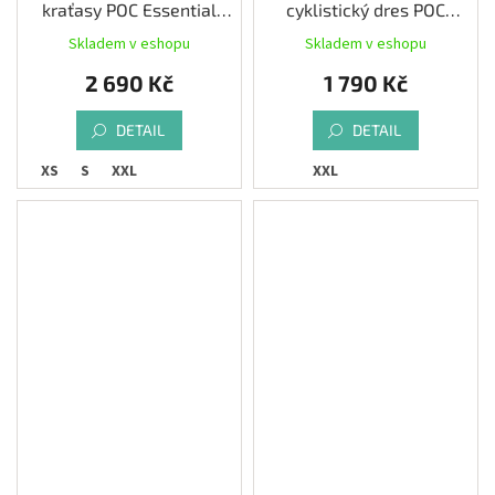
kraťasy POC Essential
cyklistický dres POC
Enduro Light Shorts
Reform Enduro Tee,
Skladem v eshopu
Skladem v eshopu
Uranium Black
uranium black
2 690 Kč
1 790 Kč
DETAIL
DETAIL
XS
S
XXL
XXL