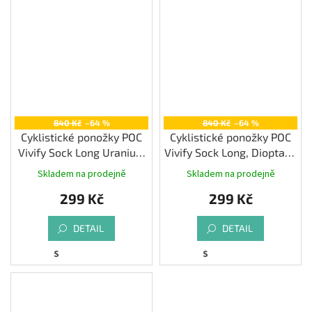
840 Kč
–64 %
840 Kč
–64 %
Cyklistické ponožky POC
Cyklistické ponožky POC
Vivify Sock Long Uranium
Vivify Sock Long, Dioptase
Black
Blue
Skladem na prodejně
Skladem na prodejně
299 Kč
299 Kč
DETAIL
DETAIL
S
S