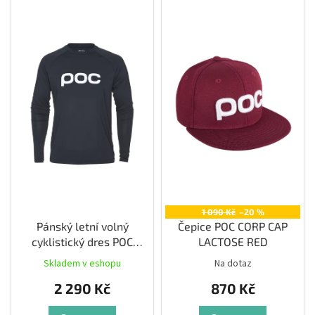
V
ý
p
i
s
p
r
o
d
u
k
t
ů
1 090 Kč
–20 %
Pánský letní volný
Čepice POC CORP CAP
cyklistický dres POC
LACTOSE RED
Reform Enduro Jersey,
Skladem v eshopu
Na dotaz
uranium black
2 290 Kč
870 Kč