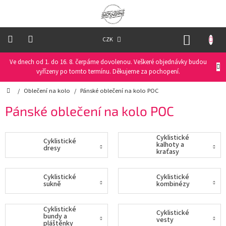
Přejít
na
obsah
NÁKUP
CZK
KOŠÍK
Ve dnech od 1. do 16. 8. čerpáme dovolenou. Veškeré objednávky budou
Oblečení
na
vyřízeny po tomto termínu. Děkujeme za pochopení.
kolo
Domů
/
Oblečení na kolo
/
Pánské oblečení na kolo POC
Oblečení
Pánské oblečení na kolo POC
na
běžky
Cyklistické
Cyklistické
kalhoty a
Funkční
dresy
kraťasy
prádlo
Cyklistické
Cyklistické
PRO
sukně
kombinézy
DĚTI
Cyklistické
Cyklistické
Helmy
bundy a
vesty
pláštěnky