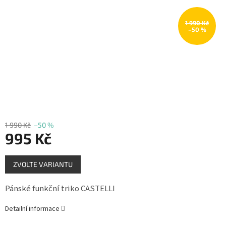
Měna
(CZK)
1 990 Kč
–50 %
Přihlášení
1 990 Kč
–50 %
995 Kč
Měrná
ZVOLTE VARIANTU
cena:
Pánské funkční triko CASTELLI
Detailní informace