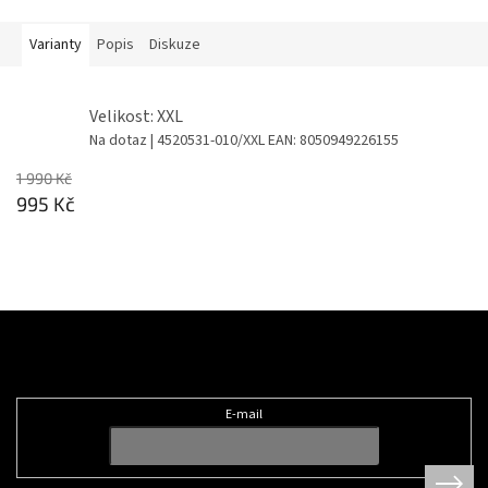
Varianty
Popis
Diskuze
Velikost: XXL
Na dotaz
| 4520531-010/XXL
EAN:
8050949226155
1 990 Kč
995 Kč
Z
á
Odebírat newsletter
p
a
t
E-mail
í