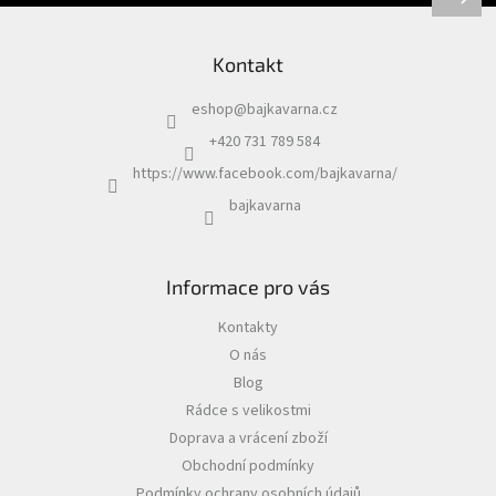
Kontakt
eshop
@
bajkavarna.cz
+420 731 789 584
https://www.facebook.com/bajkavarna/
bajkavarna
Informace pro vás
Kontakty
O nás
Blog
Rádce s velikostmi
Doprava a vrácení zboží
Obchodní podmínky
Podmínky ochrany osobních údajů