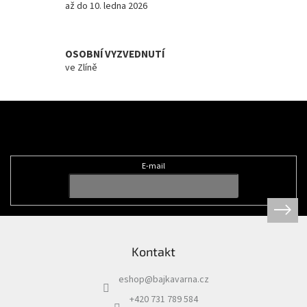
až do 10. ledna 2026
Měna
(CZK)
OSOBNÍ VYZVEDNUTÍ
Přihlášení
ve Zlíně
Z
á
Odebírat newsletter
p
a
t
E-mail
í
Kontakt
eshop
@
bajkavarna.cz
+420 731 789 584