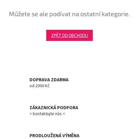
Tretry
Můžete se ale podívat na ostatní kategorie.
Doplňky
ZPĚT DO OBCHODU
Poukazy
Dárky
pro
cyklisty
DOPRAVA ZDARMA
Výprodej
od 2000 Kč
Novinky
ZÁKAZNICKÁ PODPORA
Sleva
> kontaktujte nás <
pro
věrné
Značky
PRODLOUŽENÁ VÝMĚNA