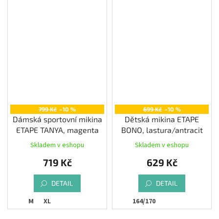
799 Kč
–10 %
699 Kč
–10 %
Dámská sportovní mikina
Dětská mikina ETAPE
ETAPE TANYA, magenta
BONO, lastura/antracit
Skladem v eshopu
Skladem v eshopu
719 Kč
629 Kč
DETAIL
DETAIL
M
XL
164/170