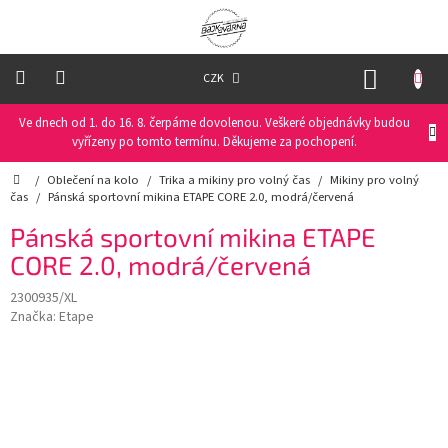
Přejít
na
obsah
NÁKUP
CZK
KOŠÍK
Ve dnech od 1. do 16. 8. čerpáme dovolenou. Veškeré objednávky budou
Oblečení
na
vyřízeny po tomto termínu. Děkujeme za pochopení.
kolo
Domů
/
Oblečení na kolo
/
Trika a mikiny pro volný čas
/
Mikiny pro volný
čas
/
Pánská sportovní mikina ETAPE CORE 2.0, modrá/červená
Oblečení
na
Pánská sportovní mikina ETAPE
běžky
CORE 2.0, modrá/červená
Funkční
2300935/XL
prádlo
Značka:
Etape
PRO
DĚTI
Helmy