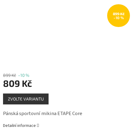
Měna
(CZK)
899 Kč
–10 %
Přihlášení
899 Kč
–10 %
809 Kč
Měrná
ZVOLTE VARIANTU
cena:
Pánská sportovní mikina ETAPE Core
Detailní informace