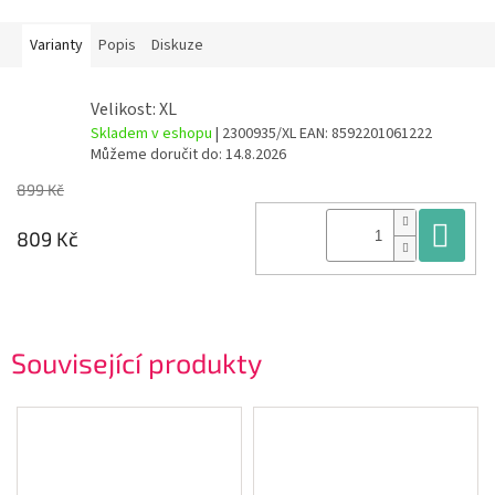
Varianty
Popis
Diskuze
Velikost: XL
Skladem v eshopu
| 2300935/XL
EAN:
8592201061222
Můžeme doručit do:
14.8.2026
899 Kč
Do
809 Kč
Související produkty