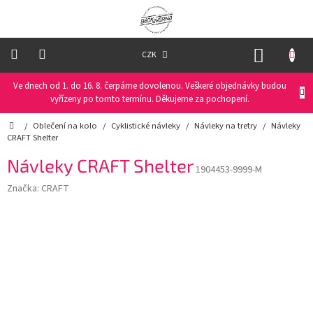
Přejít
na
obsah
NÁKUP
CZK
KOŠÍK
Ve dnech od 1. do 16. 8. čerpáme dovolenou. Veškeré objednávky budou
Oblečení
na
vyřízeny po tomto termínu. Děkujeme za pochopení.
kolo
Domů
/
Oblečení na kolo
/
Cyklistické návleky
/
Návleky na tretry
/
Návleky
CRAFT Shelter
Oblečení
na
Návleky CRAFT Shelter
běžky
1904453-9999-M
Značka:
CRAFT
Funkční
prádlo
PRO
DĚTI
Helmy