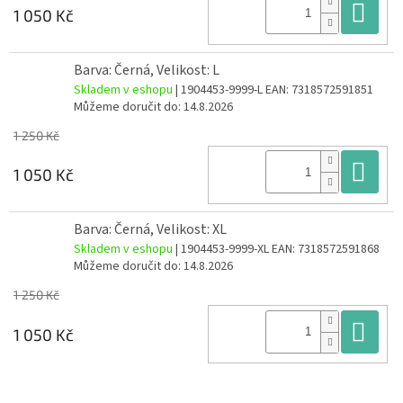
Do
1 050 Kč
Barva: Černá, Velikost: L
Skladem v eshopu
| 1904453-9999-L
EAN:
7318572591851
Můžeme doručit do:
14.8.2026
1 250 Kč
Do
1 050 Kč
Barva: Černá, Velikost: XL
Skladem v eshopu
| 1904453-9999-XL
EAN:
7318572591868
Můžeme doručit do:
14.8.2026
1 250 Kč
Do
1 050 Kč