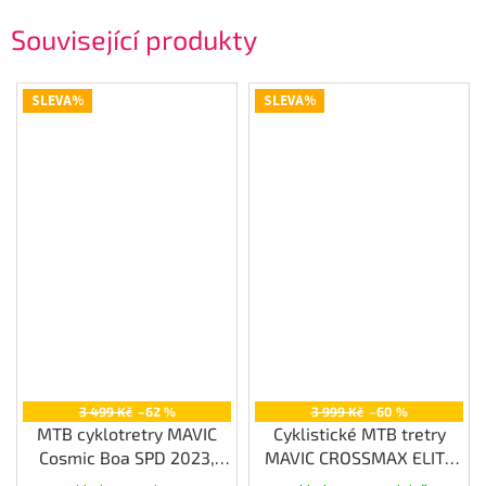
Související produkty
SLEVA%
SLEVA%
3 499 Kč
–62 %
3 999 Kč
–60 %
MTB cyklotretry MAVIC
Cyklistické MTB tretry
Cosmic Boa SPD 2023,
MAVIC CROSSMAX ELITE
black
SL 2023