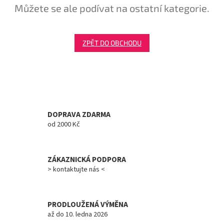
Můžete se ale podívat na ostatní kategorie.
Tretry
Doplňky
ZPĚT DO OBCHODU
Poukazy
Dárky
pro
cyklisty
DOPRAVA ZDARMA
od 2000 Kč
Výprodej
Novinky
ZÁKAZNICKÁ PODPORA
> kontaktujte nás <
Sleva
pro
věrné
PRODLOUŽENÁ VÝMĚNA
Značky
až do 10. ledna 2026