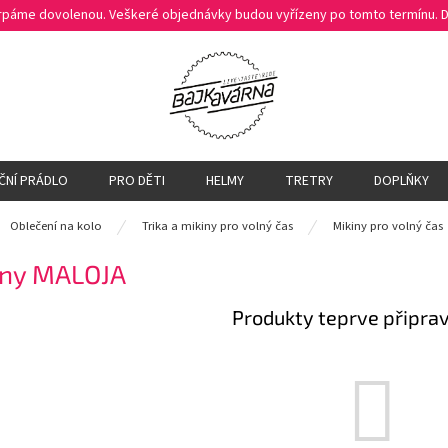
čerpáme dovolenou. Veškeré objednávky budou vyřízeny po tomto termínu.
ČNÍ PRÁDLO
PRO DĚTI
HELMY
TRETRY
DOPLŇKY
ů
Oblečení na kolo
Trika a mikiny pro volný čas
Mikiny pro volný čas
iny MALOJA
Produkty teprve připra