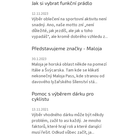
Jak si vybrat funkční prádlo
12.11.2023
Výběr oblečení na sportovní aktivitu není
snadný. Ano, naše motto zní „není
důležité, jak jezdíš, ale jak u toho
vypadáš“, ale kromě dobrého vzhledu z...
Představujeme značky - Maloja
30.1.2023
Maloja je horská oblast někde na pomezí
Itálie a Švýcarska. Tam kde se klikatí
nekonečný Maloja Pass, kde stranou od
davového lyžařského šílenství stá...
Pomoc s výběrem dárku pro
cyklistu
13.11.2021
Výběr vhodného dárku může být někdy
problém, zažil to asi každý. Je mnoho
faktorů, které hrají roli a které darující
musí řešit. Odkud vůbec začít, ja...