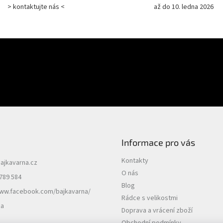
> kontaktujte nás <
až do 10. ledna 2026
E-mail
uktech na našem e-shopu.
PŘIHLÁSIT SE
Informace pro vás
Kontakty
ajkavarna.cz
O nás
789 584
Blog
www.facebook.com/bajkavarna/
Rádce s velikostmi
na
Doprava a vrácení zboží