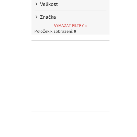
p
Velikost
a
n
Značka
e
VYMAZAT FILTRY
l
Položek k zobrazení:
0