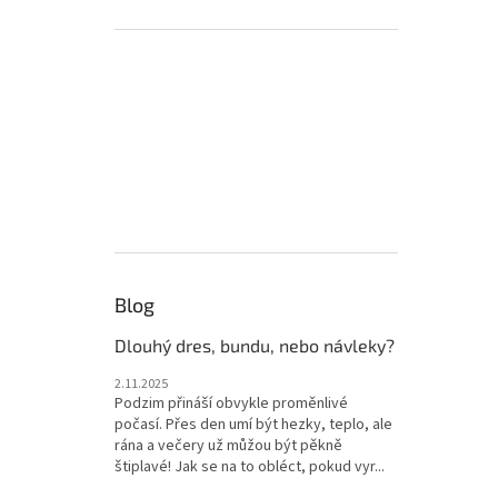
Blog
Dlouhý dres, bundu, nebo návleky?
2.11.2025
Podzim přináší obvykle proměnlivé
počasí. Přes den umí být hezky, teplo, ale
rána a večery už můžou být pěkně
štiplavé! Jak se na to obléct, pokud vyr...