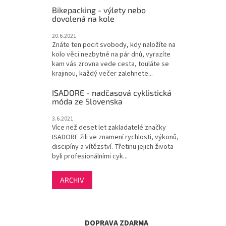
Bikepacking - výlety nebo
dovolená na kole
20.6.2021
Znáte ten pocit svobody, kdy naložíte na
kolo věci nezbytné na pár dnů, vyrazíte
kam vás zrovna vede cesta, touláte se
krajinou, každý večer zalehnete...
ISADORE - nadčasová cyklistická
móda ze Slovenska
3.6.2021
Více než deset let zakladatelé značky
ISADORE žili ve znamení rychlosti, výkonů,
discipíny a vítězství. Třetinu jejich života
byli profesionálními cyk...
ARCHIV
DOPRAVA ZDARMA