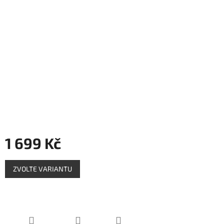
Měna
(CZK)
Přihlášení
1 699 Kč
Měrná
ZVOLTE VARIANTU
cena: