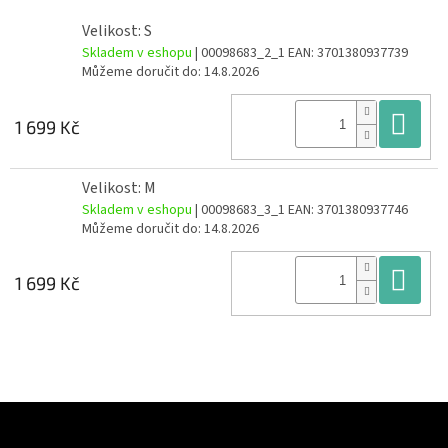
Velikost: S
Skladem v eshopu
| 00098683_2_1
EAN:
3701380937739
Můžeme doručit do:
14.8.2026
Do
1 699 Kč
Velikost: M
Skladem v eshopu
| 00098683_3_1
EAN:
3701380937746
Můžeme doručit do:
14.8.2026
Do
1 699 Kč
Z
á