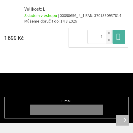
Velikost: L
Skladem v eshopu
| 00098696_4_1
EAN:
3701380937814
Můžeme doručit do:
14.8.2026
Do
1 699 Kč
Z
á
Odebírat newsletter
p
a
t
E-mail
í