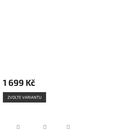
Měna
(CZK)
Přihlášení
1 699 Kč
Měrná
ZVOLTE VARIANTU
cena: