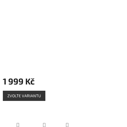
Měna
(CZK)
Přihlášení
1 999 Kč
Měrná
ZVOLTE VARIANTU
cena: