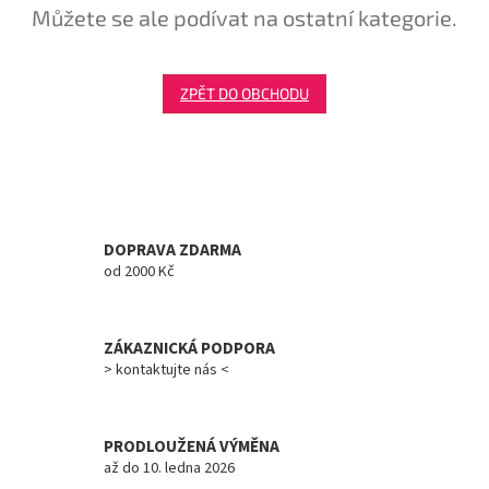
Můžete se ale podívat na ostatní kategorie.
Tretry
Doplňky
ZPĚT DO OBCHODU
Poukazy
Dárky
pro
cyklisty
DOPRAVA ZDARMA
od 2000 Kč
Výprodej
Novinky
ZÁKAZNICKÁ PODPORA
> kontaktujte nás <
Sleva
pro
věrné
PRODLOUŽENÁ VÝMĚNA
Značky
až do 10. ledna 2026