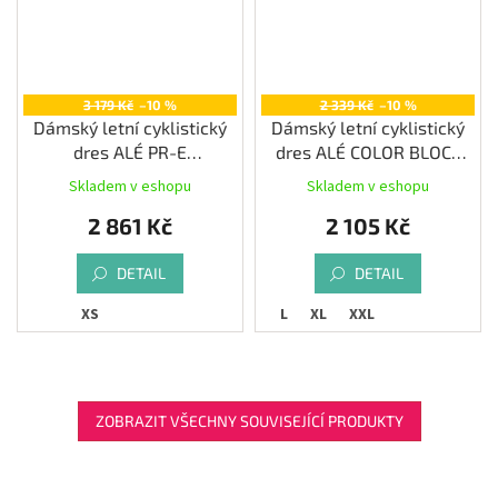
3 179 Kč
–10 %
2 339 Kč
–10 %
Dámský letní cyklistický
Dámský letní cyklistický
dres ALÉ PR-E
dres ALÉ COLOR BLOCK
MULTIVERSO, fluo pink
PRAGMA, black
Skladem v eshopu
Skladem v eshopu
2 861 Kč
2 105 Kč
DETAIL
DETAIL
XS
L
XL
XXL
ZOBRAZIT VŠECHNY SOUVISEJÍCÍ PRODUKTY