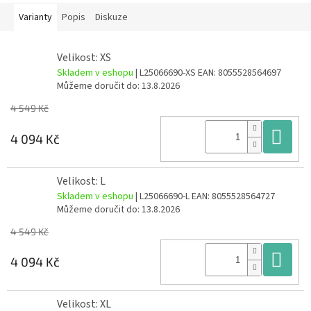
Varianty
Popis
Diskuze
Velikost: XS
Skladem v eshopu
| L25066690-XS
EAN:
8055528564697
Můžeme doručit do:
13.8.2026
4 549 Kč
Do
4 094 Kč
Velikost: L
Skladem v eshopu
| L25066690-L
EAN:
8055528564727
Můžeme doručit do:
13.8.2026
4 549 Kč
Do
4 094 Kč
Velikost: XL