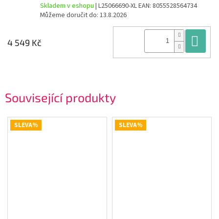
Skladem v eshopu
| L25066690-XL
EAN:
8055528564734
Můžeme doručit do:
13.8.2026
Do
4 549 Kč
Související produkty
SLEVA%
SLEVA%