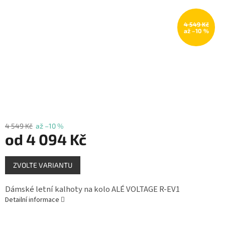
Měna
(CZK)
4 549 Kč
až –10 %
Přihlášení
4 549 Kč
až –10 %
od
4 094 Kč
Měrná
ZVOLTE VARIANTU
cena:
Dámské letní kalhoty na kolo ALÉ VOLTAGE R-EV1
Detailní informace