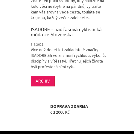
Znáte ten pocit svobody, kdy naložíte na
kolo věci nezbytné na pár dnů, vyrazíte
kam vás zrovna vede cesta, touláte se
krajinou, každý večer zalehnete...
ISADORE - nadčasová cyklistická
móda ze Slovenska
3.6.2021
Více než deset let zakladatelé značky
ISADORE žili ve znamení rychlosti, výkonů,
discipíny a vítězství. Třetinu jejich života
byli profesionálními cyk...
ARCHIV
DOPRAVA ZDARMA
od 2000 Kč