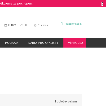
 Děkujeme za pochopení.
NÁKUPNÍ
Prázdný košík
CENY V:
CZK
Přihlášení
KOŠÍK
POUKAZY
DÁRKY PRO CYKLISTY
VÝPRODEJ
ZNAČKY
1
položek celkem