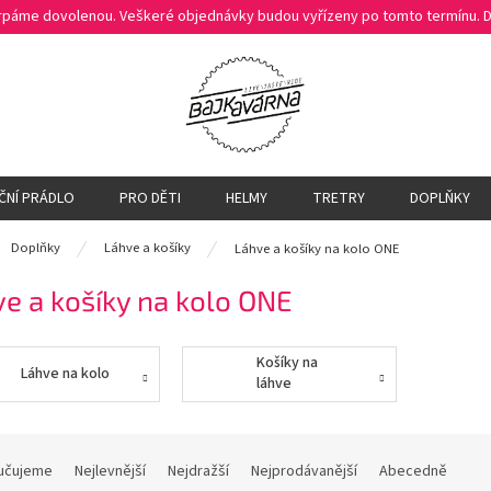
čerpáme dovolenou. Veškeré objednávky budou vyřízeny po tomto termínu.
ČNÍ PRÁDLO
PRO DĚTI
HELMY
TRETRY
DOPLŇKY
ů
Doplňky
Láhve a košíky
Láhve a košíky na kolo ONE
e a košíky na kolo ONE
Košíky na
Láhve na kolo
láhve
učujeme
Nejlevnější
Nejdražší
Nejprodávanější
Abecedně