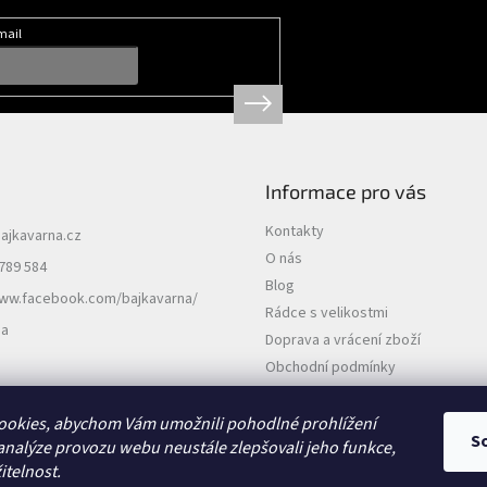
mail
Informace pro vás
Kontakty
ajkavarna.cz
O nás
789 584
Blog
www.facebook.com/bajkavarna/
Rádce s velikostmi
na
Doprava a vrácení zboží
Obchodní podmínky
Podmínky ochrany osobních údajů
ookies, abychom Vám umožnili pohodlné prohlížení
S
analýze provozu webu neustále zlepšovali jeho funkce,
itelnost.