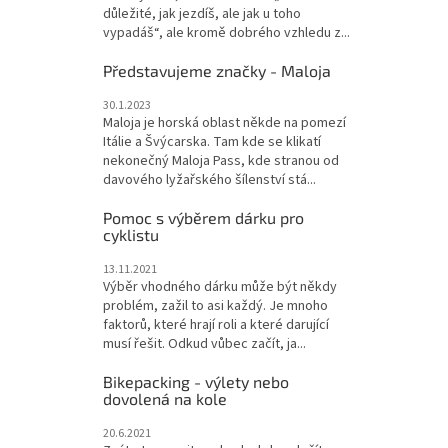
důležité, jak jezdíš, ale jak u toho
vypadáš“, ale kromě dobrého vzhledu z...
Představujeme značky - Maloja
30.1.2023
Maloja je horská oblast někde na pomezí
Itálie a Švýcarska. Tam kde se klikatí
nekonečný Maloja Pass, kde stranou od
davového lyžařského šílenství stá...
Pomoc s výběrem dárku pro
cyklistu
13.11.2021
Výběr vhodného dárku může být někdy
problém, zažil to asi každý. Je mnoho
faktorů, které hrají roli a které darující
musí řešit. Odkud vůbec začít, ja...
Bikepacking - výlety nebo
dovolená na kole
20.6.2021