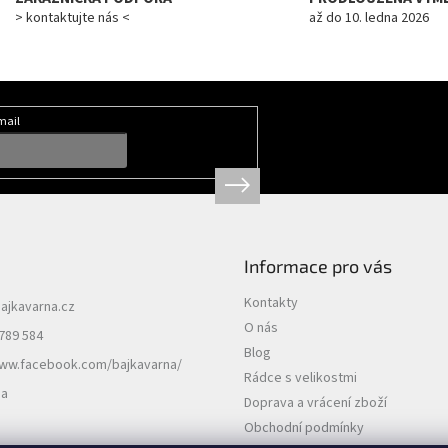
> kontaktujte nás <
až do 10. ledna 2026
mail
Informace pro vás
Kontakty
ajkavarna.cz
O nás
789 584
Blog
www.facebook.com/bajkavarna/
Rádce s velikostmi
na
Doprava a vrácení zboží
Obchodní podmínky