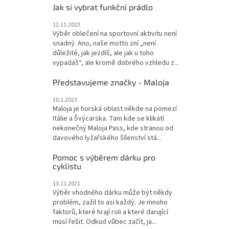
Jak si vybrat funkční prádlo
12.11.2023
Výběr oblečení na sportovní aktivitu není
snadný. Ano, naše motto zní „není
důležité, jak jezdíš, ale jak u toho
vypadáš“, ale kromě dobrého vzhledu z...
Představujeme značky - Maloja
30.1.2023
Maloja je horská oblast někde na pomezí
Itálie a Švýcarska. Tam kde se klikatí
nekonečný Maloja Pass, kde stranou od
davového lyžařského šílenství stá...
Pomoc s výběrem dárku pro
cyklistu
13.11.2021
Výběr vhodného dárku může být někdy
problém, zažil to asi každý. Je mnoho
faktorů, které hrají roli a které darující
musí řešit. Odkud vůbec začít, ja...