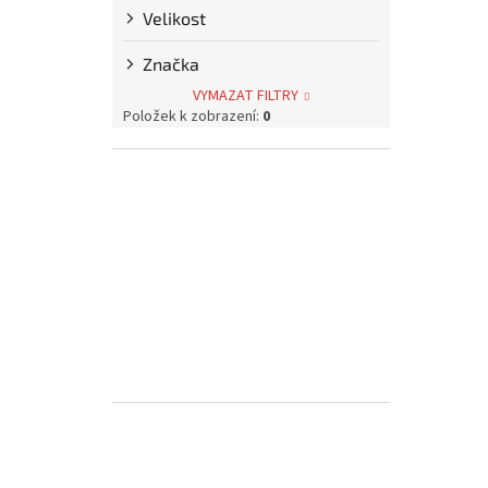
p
Velikost
a
n
Značka
e
VYMAZAT FILTRY
l
Položek k zobrazení:
0