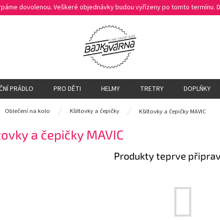
čerpáme dovolenou. Veškeré objednávky budou vyřízeny po tomto termínu.
ČNÍ PRÁDLO
PRO DĚTI
HELMY
TRETRY
DOPLŇKY
ů
Oblečení na kolo
Kšiltovky a čepičky
Kšiltovky a čepičky MAVIC
tovky a čepičky MAVIC
Produkty teprve připra