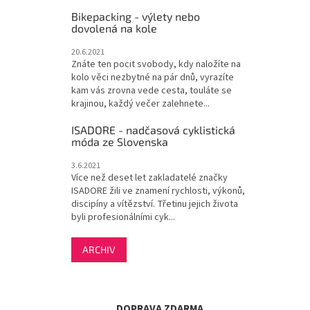
Bikepacking - výlety nebo
dovolená na kole
20.6.2021
Znáte ten pocit svobody, kdy naložíte na
kolo věci nezbytné na pár dnů, vyrazíte
kam vás zrovna vede cesta, touláte se
krajinou, každý večer zalehnete...
ISADORE - nadčasová cyklistická
móda ze Slovenska
3.6.2021
Více než deset let zakladatelé značky
ISADORE žili ve znamení rychlosti, výkonů,
discipíny a vítězství. Třetinu jejich života
byli profesionálními cyk...
ARCHIV
DOPRAVA ZDARMA