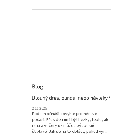
Blog
Dlouhý dres, bundu, nebo návleky?
2.11.2025
Podzim přináší obvykle proměnlivé
počasí. Přes den umí být hezky, teplo, ale
rána a večery už můžou být pěkně
štiplavé! Jak se na to obléct, pokud vyr...