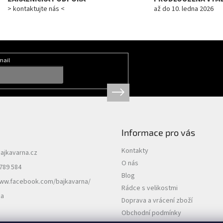
> kontaktujte nás <
až do 10. ledna 2026
mail
Informace pro vás
Kontakty
ajkavarna.cz
O nás
789 584
Blog
www.facebook.com/bajkavarna/
Rádce s velikostmi
na
Doprava a vrácení zboží
Obchodní podmínky