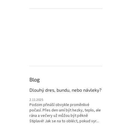
Blog
Dlouhý dres, bundu, nebo návleky?
2.11.2025
Podzim přináší obvykle proměnlivé
počasí. Přes den umí být hezky, teplo, ale
rána a večery už můžou být pěkně
štiplavé! Jak se na to obléct, pokud vyr...