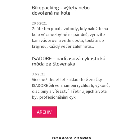
Bikepacking - výlety nebo
dovolená na kole
20.6.2021
Znáte ten pocit svobody, kdy naložíte na
kolo věci nezbytné na pár dnů, vyrazíte
kam vás zrovna vede cesta, touláte se
krajinou, každý večer zalehnete...
ISADORE - nadčasová cyklistická
móda ze Slovenska
3.6.2021
Více než deset let zakladatelé značky
ISADORE žili ve znamení rychlosti, výkonů,
discipíny a vítězství. Třetinu jejich života
byli profesionálními cyk...
ARCHIV
DOPRAVA ZDARMA