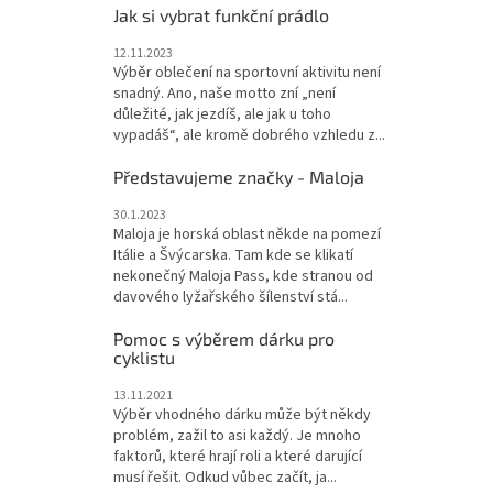
Jak si vybrat funkční prádlo
12.11.2023
Výběr oblečení na sportovní aktivitu není
snadný. Ano, naše motto zní „není
důležité, jak jezdíš, ale jak u toho
vypadáš“, ale kromě dobrého vzhledu z...
Představujeme značky - Maloja
30.1.2023
Maloja je horská oblast někde na pomezí
Itálie a Švýcarska. Tam kde se klikatí
nekonečný Maloja Pass, kde stranou od
davového lyžařského šílenství stá...
Pomoc s výběrem dárku pro
cyklistu
13.11.2021
Výběr vhodného dárku může být někdy
problém, zažil to asi každý. Je mnoho
faktorů, které hrají roli a které darující
musí řešit. Odkud vůbec začít, ja...