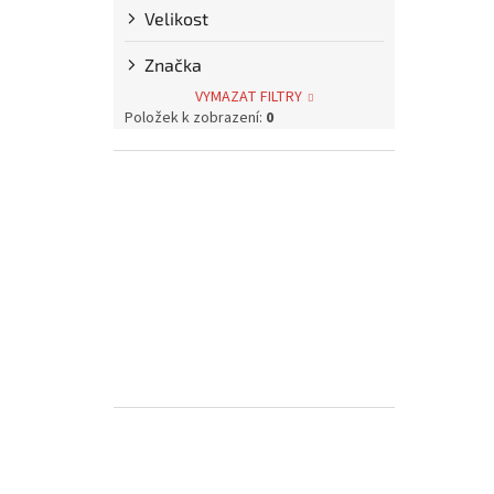
p
Velikost
a
n
Značka
e
VYMAZAT FILTRY
l
Položek k zobrazení:
0