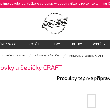
čerpáme dovolenou. Veškeré objednávky budou vyřízeny po tomto termínu.
ČNÍ PRÁDLO
PRO DĚTI
HELMY
TRETRY
DOPLŇKY
ů
Oblečení na kolo
Kšiltovky a čepičky
Kšiltovky a čepičky CRAFT
tovky a čepičky CRAFT
Produkty teprve připra