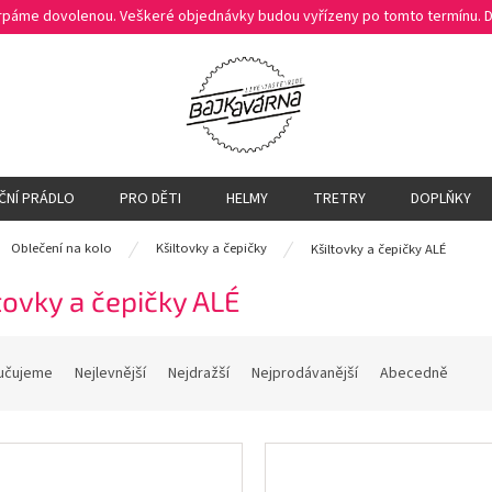
čerpáme dovolenou. Veškeré objednávky budou vyřízeny po tomto termínu.
ČNÍ PRÁDLO
PRO DĚTI
HELMY
TRETRY
DOPLŇKY
ů
Oblečení na kolo
Kšiltovky a čepičky
Kšiltovky a čepičky ALÉ
tovky a čepičky ALÉ
učujeme
Nejlevnější
Nejdražší
Nejprodávanější
Abecedně