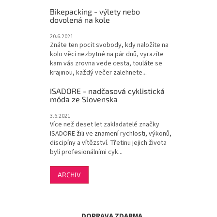
Bikepacking - výlety nebo
dovolená na kole
20.6.2021
Znáte ten pocit svobody, kdy naložíte na
kolo věci nezbytné na pár dnů, vyrazíte
kam vás zrovna vede cesta, touláte se
krajinou, každý večer zalehnete...
ISADORE - nadčasová cyklistická
móda ze Slovenska
3.6.2021
Více než deset let zakladatelé značky
ISADORE žili ve znamení rychlosti, výkonů,
discipíny a vítězství. Třetinu jejich života
byli profesionálními cyk...
ARCHIV
DOPRAVA ZDARMA