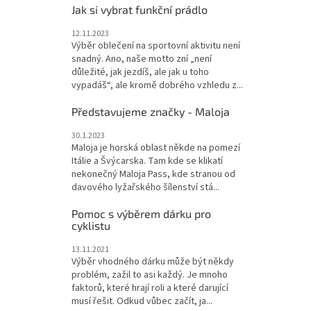
Jak si vybrat funkční prádlo
12.11.2023
Výběr oblečení na sportovní aktivitu není
snadný. Ano, naše motto zní „není
důležité, jak jezdíš, ale jak u toho
vypadáš“, ale kromě dobrého vzhledu z...
Představujeme značky - Maloja
30.1.2023
Maloja je horská oblast někde na pomezí
Itálie a Švýcarska. Tam kde se klikatí
nekonečný Maloja Pass, kde stranou od
davového lyžařského šílenství stá...
Pomoc s výběrem dárku pro
cyklistu
13.11.2021
Výběr vhodného dárku může být někdy
problém, zažil to asi každý. Je mnoho
faktorů, které hrají roli a které darující
musí řešit. Odkud vůbec začít, ja...