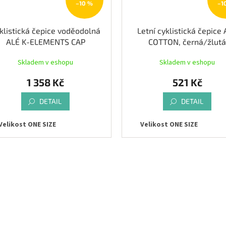
–10 %
–1
klistická čepice voděodolná
Letní cyklistická čepice
ALÉ K-ELEMENTS CAP
COTTON, černá/žlut
Skladem v eshopu
Skladem v eshopu
1 358 Kč
521 Kč
DETAIL
DETAIL
Velikost ONE SIZE
Velikost ONE SIZE
O
v
l
á
d
a
c