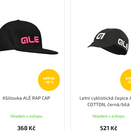
409 Kč
57
–10 %
–1
Kšiltovka ALÉ RAP CAP
Letní cyklistická čepice
COTTON, černá/bílá
Skladem v eshopu
Skladem v eshopu
368 Kč
521 Kč