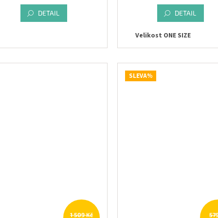
DETAIL
DETAIL
Velikost ONE SIZE
SLEVA%
1 509 Kč
57