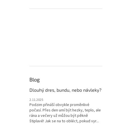
Blog
Dlouhý dres, bundu, nebo návleky?
2.11.2025
Podzim přináší obvykle proměnlivé
počasí. Přes den umí být hezky, teplo, ale
rána a večery už můžou být pěkně
štiplavé! Jak se na to obléct, pokud vyr...