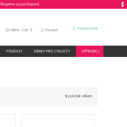
 Děkujeme za pochopení.
NÁKUPNÍ
Prázdný košík
CENY V:
CZK
Přihlášení
KOŠÍK
POUKAZY
DÁRKY PRO CYKLISTY
VÝPRODEJ
ZNAČKY
5
položek celkem