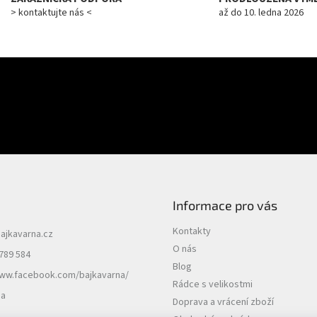
> kontaktujte nás <
až do 10. ledna 2026
E-mail
uktech na našem e-shopu.
PŘIHLÁSIT SE
Informace pro vás
Kontakty
ajkavarna.cz
O nás
789 584
Blog
www.facebook.com/bajkavarna/
Rádce s velikostmi
na
Doprava a vrácení zboží