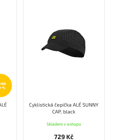
9 Kč
0 %
 ALÉ
Cyklistická čepička ALÉ SUNNY
CAP, black
Skladem v eshopu
729 Kč