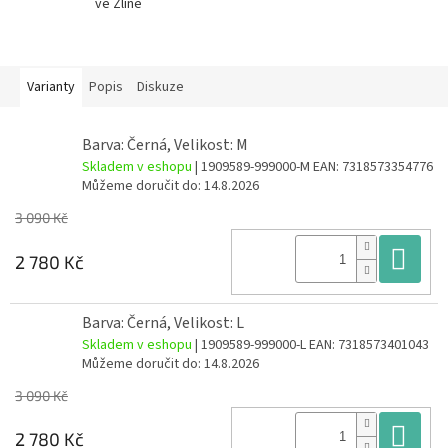
ve Zlíně
Varianty
Popis
Diskuze
Barva: Černá, Velikost: M
Skladem v eshopu
| 1909589-999000-M
EAN:
7318573354776
Můžeme doručit do:
14.8.2026
3 090 Kč
Do
2 780 Kč
Barva: Černá, Velikost: L
Skladem v eshopu
| 1909589-999000-L
EAN:
7318573401043
Můžeme doručit do:
14.8.2026
3 090 Kč
Do
2 780 Kč