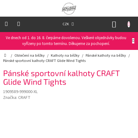
Přejít
na
obsah
NÁKUP
CZK
KOŠÍK
Ve dnech od 1. do 16. 8. čerpáme dovolenou. Veškeré objednávky budou
Oblečení
na
vyřízeny po tomto termínu. Děkujeme za pochopení.
kolo
Domů
/
Oblečení na běžky
/
Kalhoty na běžky
/
Pánské kalhoty na běžky
/
Pánské sportovní kalhoty CRAFT Glide Wind Tights
Oblečení
na
Pánské sportovní kalhoty CRAFT
běžky
Glide Wind Tights
Funkční
1909589-999000-XL
prádlo
Značka:
CRAFT
PRO
DĚTI
Helmy