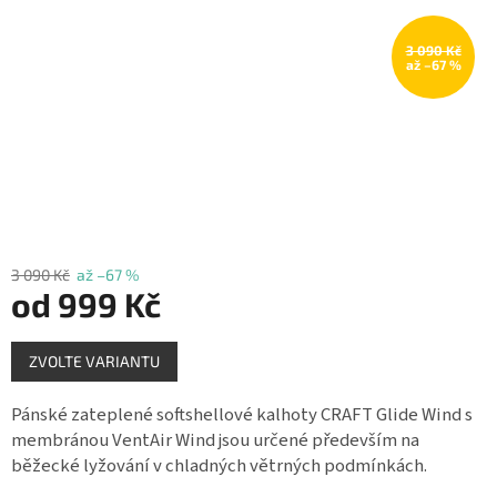
Měna
(CZK)
3 090 Kč
až –67 %
Přihlášení
3 090 Kč
až –67 %
od
999 Kč
Měrná
ZVOLTE VARIANTU
cena:
Pánské zateplené softshellové kalhoty CRAFT Glide Wind s
membránou VentAir Wind jsou určené především na
běžecké lyžování v chladných větrných podmínkách.