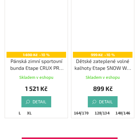
1 690 Kč
–10 %
999 Kč
–10 %
Pánská zimní sportovní
Dětské zateplené volné
bunda Etape CRUX PRO
kalhoty Etape SNOW WS,
2.0, černá/žlutá fluo
černá
Skladem v eshopu
Skladem v eshopu
1 521 Kč
899 Kč
DETAIL
DETAIL
L
XL
152/158
164/170
128/134
140/146