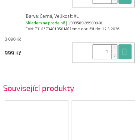
Barva: Černá, Velikost: XL
Skladem na prodejně
| 1909589-999000-XL
EAN:
7318573401050
Můžeme doručit do:
12.8.2026
3 090 Kč
Do
999 Kč
Související produkty