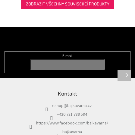
ZOBRAZIT VŠECHNY SOUVISEJÍCÍ PRODUKTY
Z
á
Odebírat newsletter
p
a
t
E-mail
í
Kontakt
eshop
@
bajkavarna.cz
+420 731 789 584
https://www.facebook.com/bajkavarna/
bajkavarna