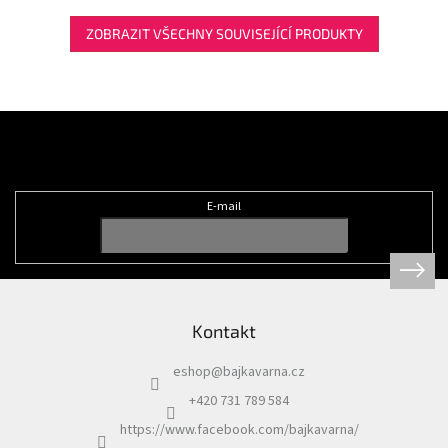
ZOBRAZIT VŠECHNY SOUVISEJÍCÍ PRODUKTY
Z
á
Odebírat newsletter
p
a
t
E-mail
í
Kontakt
eshop
@
bajkavarna.cz
+420 731 789 584
https://www.facebook.com/bajkavarna/