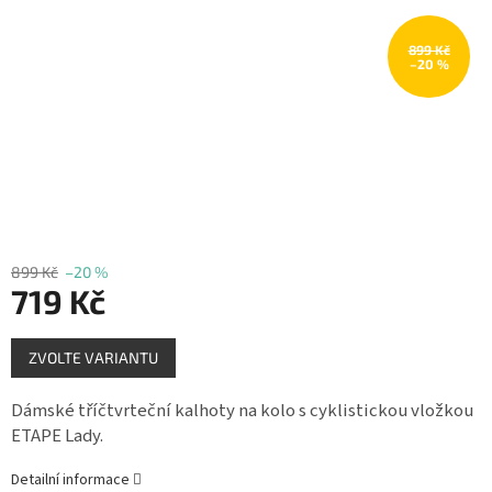
Měna
(CZK)
899 Kč
–20 %
Přihlášení
899 Kč
–20 %
719 Kč
Měrná
ZVOLTE VARIANTU
cena:
Dámské tříčtvrteční kalhoty na kolo s cyklistickou vložkou
ETAPE Lady.
Detailní informace