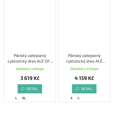
Pánský zateplený
Pánský zateplený
cyklistický dres ALÉ OFF
cyklistický dres ALÉ
ROAD - GRAVEL WOOL
KLIMATIK K-IDRO, stucco
Skladem v eshopu
Skladem v eshopu
LINE, octanium
3 619 Kč
4 159 Kč
DETAIL
DETAIL
L
XL
S
L