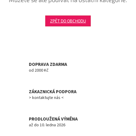
Tretry
ZPĚT DO OBCHODU
Doplňky
Poukazy
Dárky
pro
cyklisty
DOPRAVA ZDARMA
od 2000 Kč
Výprodej
ZÁKAZNICKÁ PODPORA
Novinky
> kontaktujte nás <
Sleva
pro
věrné
PRODLOUŽENÁ VÝMĚNA
až do 10. ledna 2026
Značky