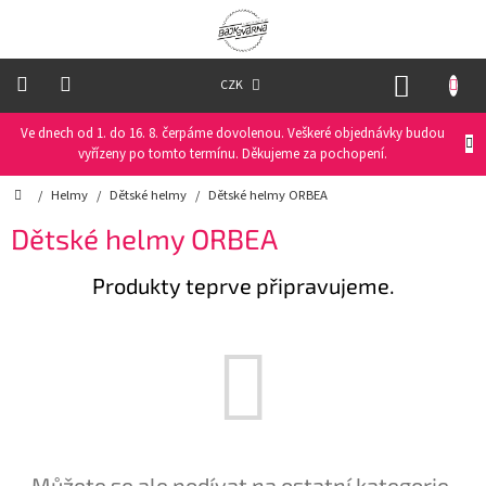
Přejít
na
obsah
NÁKUP
CZK
KOŠÍK
Ve dnech od 1. do 16. 8. čerpáme dovolenou. Veškeré objednávky budou
Oblečení
na
vyřízeny po tomto termínu. Děkujeme za pochopení.
kolo
Domů
/
Helmy
/
Dětské helmy
/
Dětské helmy ORBEA
Oblečení
Dětské helmy ORBEA
na
běžky
Produkty teprve připravujeme.
Funkční
prádlo
PRO
DĚTI
Helmy
Můžete se ale podívat na ostatní kategorie.