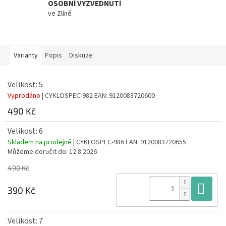
OSOBNÍ VYZVEDNUTÍ
ve Zlíně
Varianty
Popis
Diskuze
Velikost: 5
Vyprodáno
| CYKLOSPEC-982
EAN:
9120083720600
490 Kč
Velikost: 6
Skladem na prodejně
| CYKLOSPEC-986
EAN:
9120083720655
Můžeme doručit do:
12.8.2026
490 Kč
Do
390 Kč
Velikost: 7