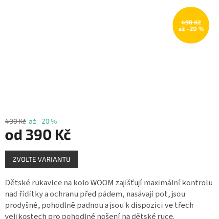
Měna
(CZK)
490 Kč
až –20 %
Přihlášení
490 Kč
až –20 %
od
390 Kč
Měrná
ZVOLTE VARIANTU
cena:
Dětské rukavice na kolo WOOM zajišťují maximální kontrolu
nad řídítky a ochranu před pádem, nasávají pot, jsou
prodyšné, pohodlně padnou a jsou k dispozici ve třech
velikostech pro pohodlné nošení na dětské ruce.