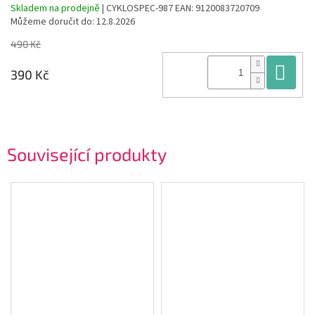
Skladem na prodejně
| CYKLOSPEC-987
EAN:
9120083720709
Můžeme doručit do:
12.8.2026
490 Kč
Do
390 Kč
Související produkty