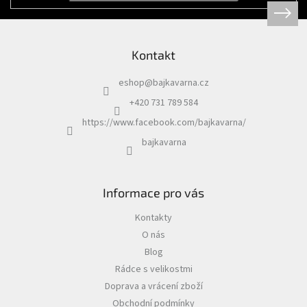
Kontakt
eshop
@
bajkavarna.cz
+420 731 789 584
https://www.facebook.com/bajkavarna/
bajkavarna
Informace pro vás
Kontakty
O nás
Blog
Rádce s velikostmi
Doprava a vrácení zboží
Obchodní podmínky