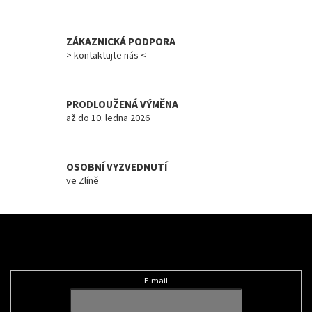
Měna
(CZK)
ZÁKAZNICKÁ PODPORA
> kontaktujte nás <
Přihlášení
PRODLOUŽENÁ VÝMĚNA
až do 10. ledna 2026
OSOBNÍ VYZVEDNUTÍ
ve Zlíně
Z
á
Odebírat newsletter
p
a
t
E-mail
í