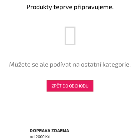
Produkty teprve připravujeme.
Tretry
Doplňky
Poukazy
Dárky
pro
Můžete se ale podívat na ostatní kategorie.
cyklisty
Výprodej
ZPĚT DO OBCHODU
Novinky
Sleva
pro
věrné
DOPRAVA ZDARMA
Značky
od 2000 Kč