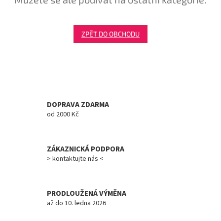
Tretry
ZPĚT DO OBCHODU
Doplňky
Poukazy
Dárky
pro
cyklisty
DOPRAVA ZDARMA
od 2000 Kč
Výprodej
ZÁKAZNICKÁ PODPORA
Novinky
> kontaktujte nás <
Sleva
pro
věrné
PRODLOUŽENÁ VÝMĚNA
až do 10. ledna 2026
Značky