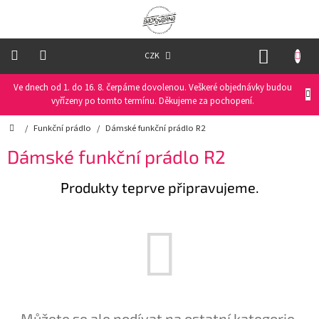
Přejít
na
obsah
NÁKUP
CZK
KOŠÍK
Ve dnech od 1. do 16. 8. čerpáme dovolenou. Veškeré objednávky budou
Oblečení
na
vyřízeny po tomto termínu. Děkujeme za pochopení.
kolo
Domů
/
Funkční prádlo
/
Dámské funkční prádlo R2
Oblečení
Dámské funkční prádlo R2
na
běžky
Produkty teprve připravujeme.
Funkční
prádlo
PRO
DĚTI
Helmy
Můžete se ale podívat na ostatní kategorie.