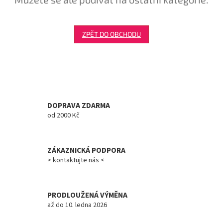
Tretry
ZPĚT DO OBCHODU
Doplňky
Poukazy
Dárky
pro
cyklisty
DOPRAVA ZDARMA
od 2000 Kč
Výprodej
ZÁKAZNICKÁ PODPORA
Novinky
> kontaktujte nás <
Sleva
pro
věrné
PRODLOUŽENÁ VÝMĚNA
až do 10. ledna 2026
Značky