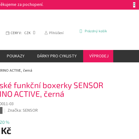
 Děkujeme za pochopení.
NÁKUPNÍ
Prázdný košík
CENY V:
CZK
Přihlášení
KOŠÍK
POUKAZY
DÁRKY PRO CYKLISTY
VÝPRODEJ
ZNAČKY
RINO ACTIVE, černá
ké funkční boxerky SENSOR
NO ACTIVE, černá
0011-03
Značka:
SENSOR
20 %
 Kč