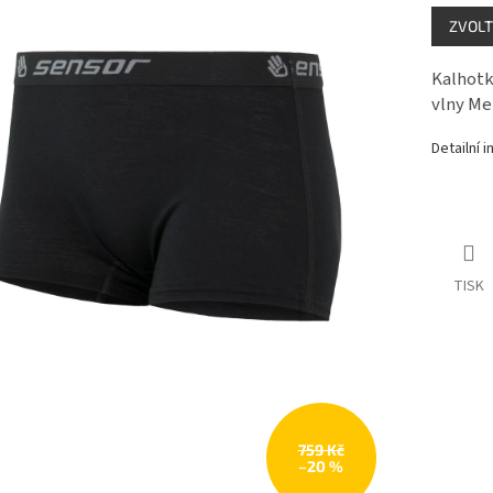
Měrná
ZVOLT
cena:
Kalhotk
vlny Me
Detailní 
TISK
759 Kč
–20 %