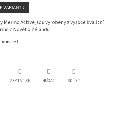
E VARIANTU
y Merino Active jsou vyrobeny z vysoce kvalitní
rino z Nového Zélandu.
informace
ZEPTAT SE
HLÍDAT
SDÍLET