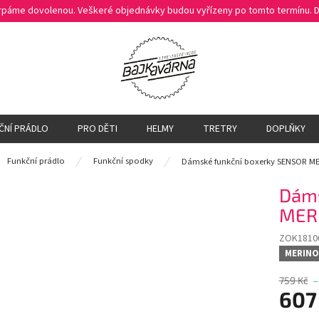
čerpáme dovolenou. Veškeré objednávky budou vyřízeny po tomto termínu.
ČNÍ PRÁDLO
PRO DĚTI
HELMY
TRETRY
DOPLŇKY
ů
Funkční prádlo
Funkční spodky
Dámské funkční boxerky SENSOR ME
Dáms
MERI
ZOK1810
MERINO
759 Kč
–
607