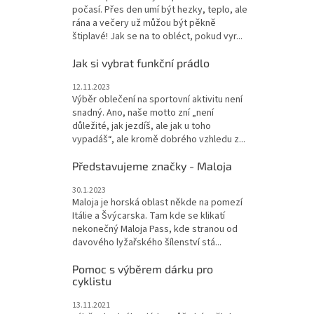
počasí. Přes den umí být hezky, teplo, ale
rána a večery už můžou být pěkně
štiplavé! Jak se na to obléct, pokud vyr...
Jak si vybrat funkční prádlo
12.11.2023
Výběr oblečení na sportovní aktivitu není
snadný. Ano, naše motto zní „není
důležité, jak jezdíš, ale jak u toho
vypadáš“, ale kromě dobrého vzhledu z...
Představujeme značky - Maloja
30.1.2023
Maloja je horská oblast někde na pomezí
Itálie a Švýcarska. Tam kde se klikatí
nekonečný Maloja Pass, kde stranou od
davového lyžařského šílenství stá...
Pomoc s výběrem dárku pro
cyklistu
13.11.2021