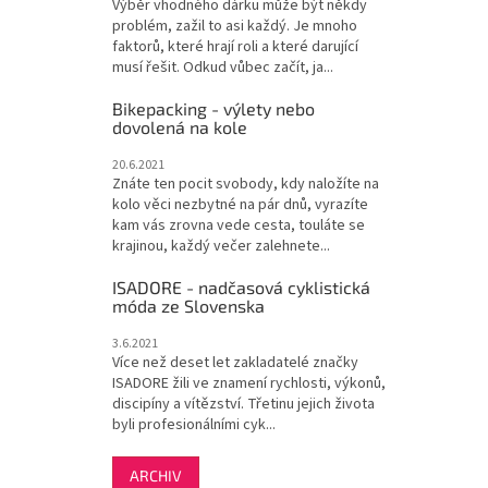
Výběr vhodného dárku může být někdy
problém, zažil to asi každý. Je mnoho
faktorů, které hrají roli a které darující
musí řešit. Odkud vůbec začít, ja...
Bikepacking - výlety nebo
dovolená na kole
20.6.2021
Znáte ten pocit svobody, kdy naložíte na
kolo věci nezbytné na pár dnů, vyrazíte
kam vás zrovna vede cesta, touláte se
krajinou, každý večer zalehnete...
ISADORE - nadčasová cyklistická
móda ze Slovenska
3.6.2021
Více než deset let zakladatelé značky
ISADORE žili ve znamení rychlosti, výkonů,
discipíny a vítězství. Třetinu jejich života
byli profesionálními cyk...
ARCHIV