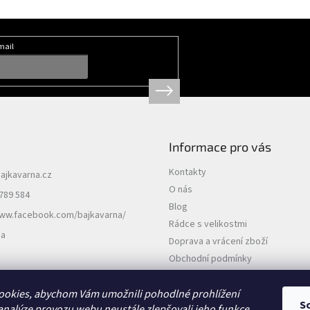
mail
Informace pro vás
Kontakty
ajkavarna.cz
O nás
789 584
Blog
www.facebook.com/bajkavarna/
Rádce s velikostmi
na
Doprava a vrácení zboží
Obchodní podmínky
Podmínky ochrany osobních údajů
ookies, abychom Vám umožnili pohodlné prohlížení
S
analýze provozu webu neustále zlepšovali jeho funkce,